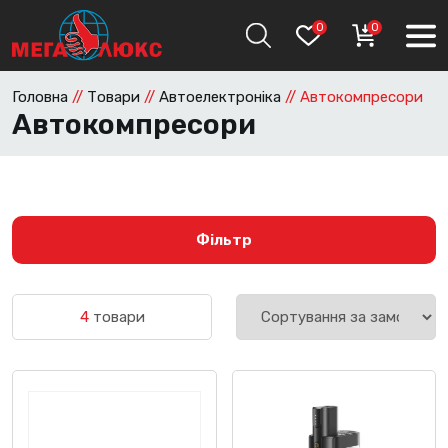
0
0
Головна
//
Товари
//
Автоелектроніка
//
Автокомпресори
Автокомпресори
Фільтр
4
товари