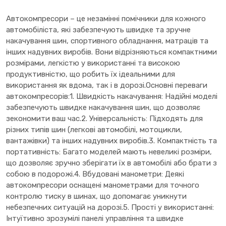
Автокомпресори – це незамінні помічники для кожного
автомобіліста, які забезпечують швидке та зручне
накачування шин, спортивного обладнання, матраців та
інших надувних виробів. Вони відрізняються компактними
розмірами, легкістю у використанні та високою
продуктивністю, що робить їх ідеальними для
використання як вдома, так і в дорозі.Основні переваги
автокомпресорів:1. Швидкість накачування: Надійні моделі
забезпечують швидке накачування шин, що дозволяє
зекономити ваш час.2. Універсальність: Підходять для
різних типів шин (легкові автомобілі, мотоцикли,
вантажівки) та інших надувних виробів.3. Компактність та
портативність: Багато моделей мають невеликі розміри,
що дозволяє зручно зберігати їх в автомобілі або брати з
собою в подорожі.4. Вбудовані манометри: Деякі
автокомпресори оснащені манометрами для точного
контролю тиску в шинах, що допомагає уникнути
небезпечних ситуацій на дорозі.5. Прості у використанні:
Інтуїтивно зрозумілі панелі управління та швидке