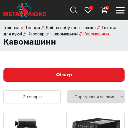
0
0
Головна
//
Товари
//
Дрібна побутова техніка
//
Техніка
для кухні
//
Кавоварки і кавомашини
//
Кавомашини
Кавомашини
Фільтр
7
товарів