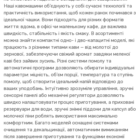
Наші кавомашини об’єднують у собі сучасні технології та
практичність використання, щоб кожен ранок починався з
ідеальної чашки. Вони підходять для різних форматів
життя: вдома, в офісі чи маленькому кафе, де важлива
швидкість, стабільність і якість смаку. В асортименті
можна знайти компактні одно- і дво-капацитні моделі, які
працюють з різними типами кави — від молотої до
зернової, забезпечуючи свіжий аромат завдяки меленої
каві без зайвих зусиль. Різні системи помолу та
автоматичні програми дозволяють обирати індивідуальні
параметри: міцність, об’єм порції, температура та ступінь
помолу, щоб створити ідеальний напій відповідно до
ваших уподобань. Інтуїтивно зрозуміле управління, зручні
сенсорні панелі або механічні регулятори дозволяють
швидко налаштовувати процес приготування, а приховані
резервуари для води, зручні знімні піддони для капсул або
молочної піни роблять використання максимально
комфортним. Багато моделей оснащені системами
очищення та декальцинації, автоматичним вимиканням
після завершення приготування та функціями економії