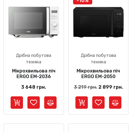
-10%
Дрібна побутова
Дрібна побутова
техніка
техніка
Мікрохвильова піч
Мікрохвильова піч
ERGO EM-2036
ERGO EM-2050
Оригінальна
Пот
3 648
грн.
3 219
грн.
2 899
грн.
ціна:
ціна
3
2
219 грн..
899