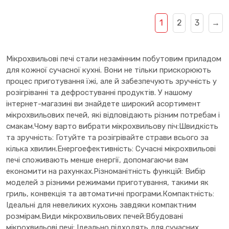
1
2
3
→
Мікрохвильові печі стали незамінним побутовим приладом
для кожної сучасної кухні. Вони не тільки прискорюють
процес приготування їжі, але й забезпечують зручність у
розігріванні та дефростуванні продуктів. У нашому
інтернет-магазині ви знайдете широкий асортимент
мікрохвильових печей, які відповідають різним потребам і
смакам.Чому варто вибрати мікрохвильову піч:Швидкість
та зручність: Готуйте та розігрівайте страви всього за
кілька хвилин.Енергоефективність: Сучасні мікрохвильові
печі споживають менше енергії, допомагаючи вам
економити на рахунках.Різноманітність функцій: Вибір
моделей з різними режимами приготування, такими як
гриль, конвекція та автоматичні програми.Компактність:
Ідеальні для невеликих кухонь завдяки компактним
розмірам.Види мікрохвильових печей:Вбудовані
мікрохвильові печі: Ідеально підходять для сучасних