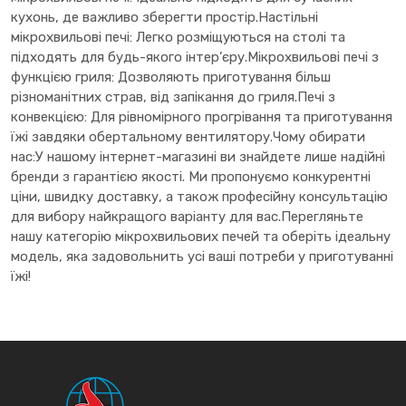
кухонь, де важливо зберегти простір.Настільні
мікрохвильові печі: Легко розміщуються на столі та
підходять для будь-якого інтер’єру.Мікрохвильові печі з
функцією гриля: Дозволяють приготування більш
різноманітних страв, від запікання до гриля.Печі з
конвекцією: Для рівномірного прогрівання та приготування
їжі завдяки обертальному вентилятору.Чому обирати
нас:У нашому інтернет-магазині ви знайдете лише надійні
бренди з гарантією якості. Ми пропонуємо конкурентні
ціни, швидку доставку, а також професійну консультацію
для вибору найкращого варіанту для вас.Перегляньте
нашу категорію мікрохвильових печей та оберіть ідеальну
модель, яка задовольнить усі ваші потреби у приготуванні
їжі!