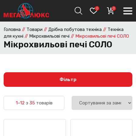
0
0
Головна
//
Товари
//
Дрібна побутова техніка
//
Техніка
для кухні
//
Мікрохвильові печі
//
Мікрохвильові печі СОЛО
Мікрохвильові печі СОЛО
Фільтр
1–12
з
35
товарів