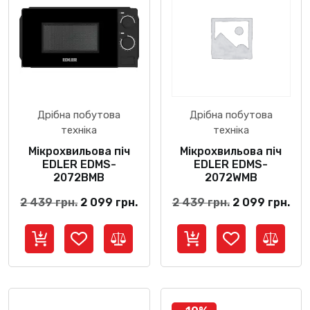
Дрібна побутова
Дрібна побутова
техніка
техніка
Мікрохвильова піч
Мікрохвильова піч
EDLER EDMS-
EDLER EDMS-
2072BMB
2072WMB
Оригінальна
Поточна
Оригінальна
По
2 439
грн.
2 099
грн.
2 439
грн.
2 099
грн.
ціна:
ціна:
ціна:
цін
2
2
2
2
439 грн..
099 грн..
439 грн..
099