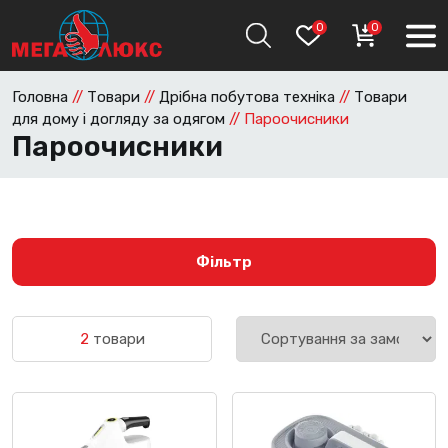
0
0
Головна
//
Товари
//
Дрібна побутова техніка
//
Товари
для дому і догляду за одягом
//
Пароочисники
Пароочисники
Фільтр
2
товари