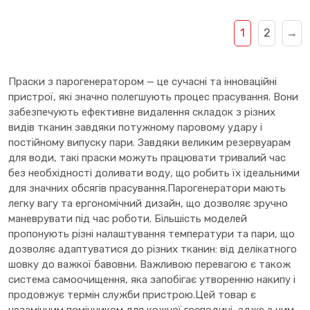
1
2
→
Праски з парогенератором — це сучасні та інноваційні
пристрої, які значно полегшують процес прасування. Вони
забезпечують ефективне видалення складок з різних
видів тканин завдяки потужному паровому удару і
постійному випуску пари. Завдяки великим резервуарам
для води, такі праски можуть працювати тривалий час
без необхідності доливати воду, що робить їх ідеальними
для значних обсягів прасування.Парогенератори мають
легку вагу та ергономічний дизайн, що дозволяє зручно
маневрувати під час роботи. Більшість моделей
пропонують різні налаштування температури та пари, що
дозволяє адаптуватися до різних тканин: від делікатного
шовку до важкої бавовни. Важливою перевагою є також
система самоочищення, яка запобігає утворенню накипу і
продовжує термін служби пристрою.Цей товар є