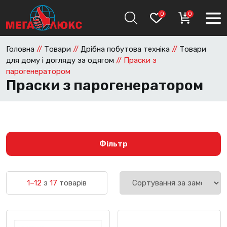
0
0
Головна
//
Товари
//
Дрібна побутова техніка
//
Товари
для дому і догляду за одягом
//
Праски з
парогенератором
Праски з парогенератором
Фільтр
1–12
з
17
товарів