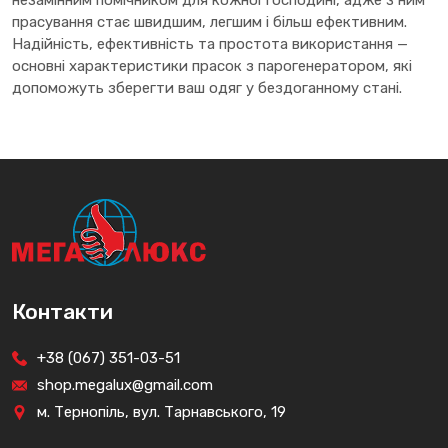
незамінним помічником для кожної господині, адже з ним
прасування стає швидшим, легшим і більш ефективним.
Надійність, ефективність та простота використання —
основні характеристики прасок з парогенератором, які
допоможуть зберегти ваш одяг у бездоганному стані.
Контакти
+38 (067) 351-03-51
shop.megalux@gmail.com
м. Тернопіль, вул. Тарнавського, 19