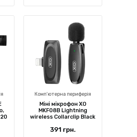
ія
Комп’ютерна периферія
Е
Міні мікрофон XO
o,
MKF08B Lightning
020
wireless Collarclip Black
391
грн.