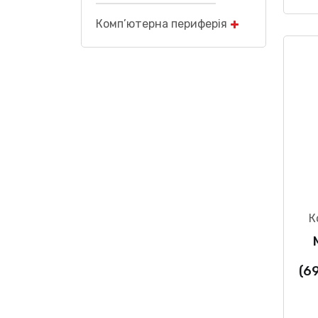
Комп’ютерна периферія
К
(6