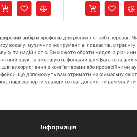
ирокий вибір мікрофонів для різних потреб і переваг. М
пису вокалу, музичних інструментів, подкастів, стрімінг
звуку та надійністю. Ви можете обрати моделі з різними
ь чіткий звук та зменшують фоновий шум.Багато наших мі
и для використання з комп’ютерами або професійними ау
терфейси, що допоможуть вам отримати максимальну якіст
она, наші експерти завжди готові допомогти вам знайти
Інформація