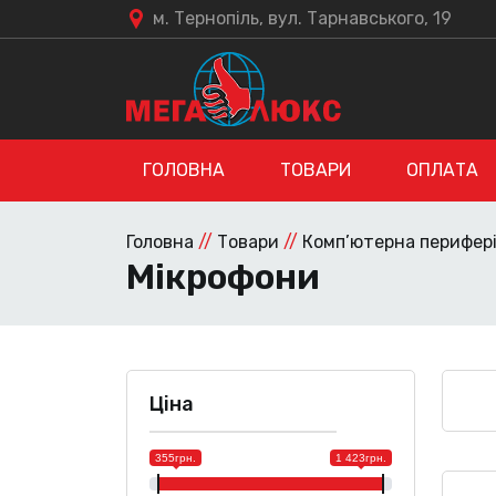
м. Тернопіль, вул. Тарнавського, 19
ГОЛОВНА
ТОВАРИ
ОПЛАТА
Головна
//
Товари
//
Комп’ютерна перифер
Мікрофони
Ціна
355грн.
1 423грн.