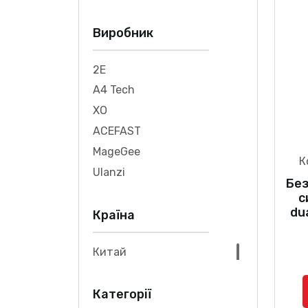
Виробник
2E
A4 Tech
XO
ACEFAST
MageGee
К
Ulanzi
Бе
с
du
Країна
Китай
Категорії