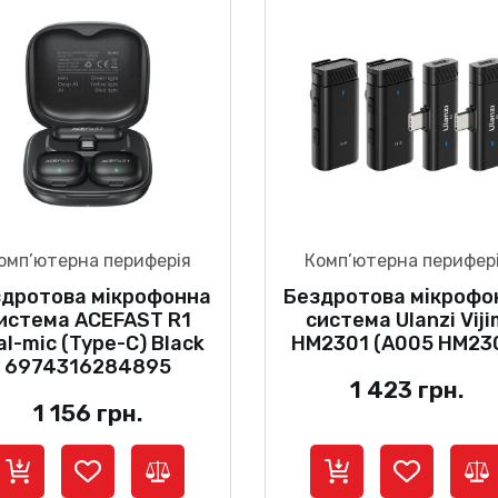
омп’ютерна периферія
Комп’ютерна перифер
здротова мікрофонна
Бездротова мікрофо
истема ACEFAST R1
система Ulanzi Vij
al-mic (Type-C) Black
HM2301 (A005 HM23
6974316284895
1 423
грн.
1 156
грн.