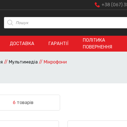
+38 (067) 3
Пошук
товарів
ПОЛІТИКА
ДОСТАВКА
ГАРАНТІЇ
ПОВЕРНЕННЯ
ія
//
Мультимедіа
//
Мікрофони
6
товарів