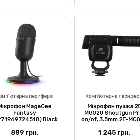
омп’ютерна периферія
Комп’ютерна перифер
Мікрофон MageGee
Мікрофон пушка 2
Fantasy
MG020 Shoutgun Pr
971969724518) Black
on/of, 3.5mm 2E-MG
889
грн.
1 245
грн.