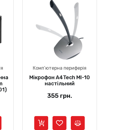
ія
Комп’ютерна периферія
нна
Мікрофон A4Tech MI-10
im
настільний
01)
355
грн.