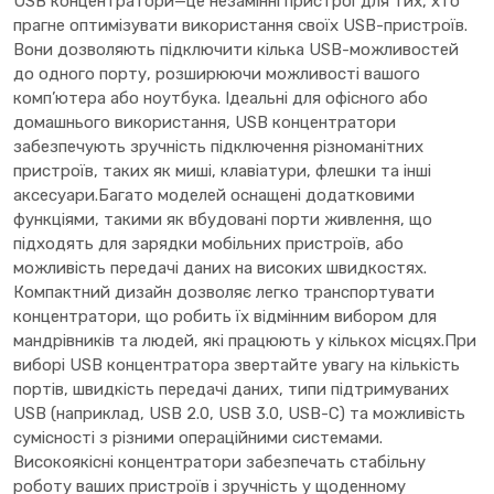
USB концентратори—це незамінні пристрої для тих, хто
прагне оптимізувати використання своїх USB-пристроїв.
Вони дозволяють підключити кілька USB-можливостей
до одного порту, розширюючи можливості вашого
комп’ютера або ноутбука. Ідеальні для офісного або
домашнього використання, USB концентратори
забезпечують зручність підключення різноманітних
пристроїв, таких як миші, клавіатури, флешки та інші
аксесуари.Багато моделей оснащені додатковими
функціями, такими як вбудовані порти живлення, що
підходять для зарядки мобільних пристроїв, або
можливість передачі даних на високих швидкостях.
Компактний дизайн дозволяє легко транспортувати
концентратори, що робить їх відмінним вибором для
мандрівників та людей, які працюють у кількох місцях.При
виборі USB концентратора звертайте увагу на кількість
портів, швидкість передачі даних, типи підтримуваних
USB (наприклад, USB 2.0, USB 3.0, USB-C) та можливість
сумісності з різними операційними системами.
Високоякісні концентратори забезпечать стабільну
роботу ваших пристроїв і зручність у щоденному