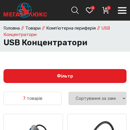
0
0
Головна
//
Товари
//
Комп’ютерна периферія
//
USB
Концентратори
USB Концентратори
Фільтр
7
товарів