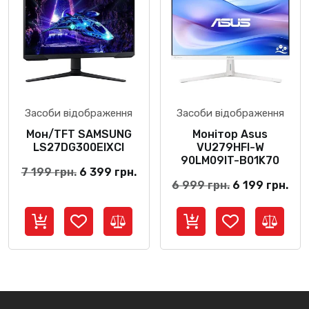
Засоби відображення
Засоби відображення
Мон/TFT SAMSUNG
Монітор Asus
LS27DG300EIXCI
VU279HFI-W
90LM09IT-B01K70
Оригінальна
Поточна
7 199
грн.
6 399
грн.
Оригінальна
По
6 999
грн.
6 199
грн.
ціна:
ціна:
ціна:
цін
7
6
6
6
199 грн..
399 грн..
999 грн..
199