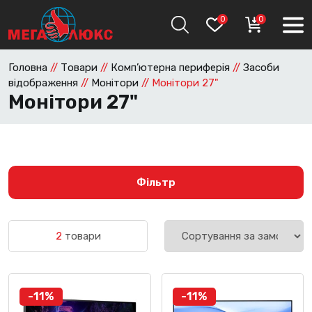
0
0
Головна
//
Товари
//
Комп’ютерна периферія
//
Засоби
відображення
//
Монітори
//
Монітори 27"
Монітори 27"
Фільтр
2
товари
-11%
-11%