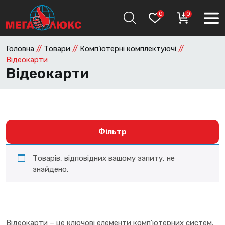
0
0
Головна
//
Товари
//
Комп’ютерні комплектуючі
//
Відеокарти
Відеокарти
Фільтр
Товарів, відповідних вашому запиту, не
знайдено.
Відеокарти – це ключові елементи комп’ютерних систем,