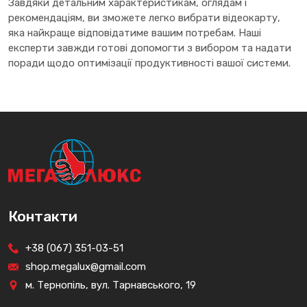
Завдяки детальним характеристикам, оглядам і
рекомендаціям, ви зможете легко вибрати відеокарту,
яка найкраще відповідатиме вашим потребам. Наші
експерти завжди готові допомогти з вибором та надати
поради щодо оптимізації продуктивності вашої системи.
Контакти
+38 (067) 351-03-51
shop.megalux@gmail.com
м. Тернопіль, вул. Тарнавського, 19