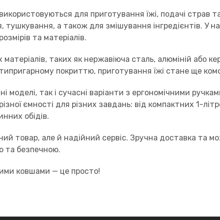
 використовуються для приготування їжі, подачі страв та
я, тушкування, а також для змішування інгредієнтів. У 
озмірів та матеріалів.
матеріалів, таких як нержавіюча сталь, алюміній або кер
антипригарному покриттю, приготування їжі стане ще ко
ні моделі, так і сучасні варіанти з ергономічними ручка
ізної ємності для різних завдань: від компактних 1-літ
инних обідів.
ний товар, але й надійний сервіс. Зручна доставка та м
ю та безпечною.
ими ковшами — це просто!