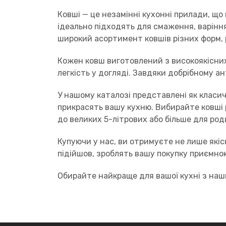
Ковші — це незамінні кухонні прилади, що
ідеально підходять для смаження, варінн
широкий асортимент ковшів різних форм, р
Кожен ковш виготовлений з високоякісних 
легкість у догляді. Завдяки добрібному 
У нашому каталозі представлені як класич
прикрасять вашу кухню. Вибирайте ковші р
до великих 5-літрових або більше для род
Купуючи у нас, ви отримуєте не лише якіс
підійшов, зроблять вашу покупку приємно
Обирайте найкраще для вашої кухні з наш