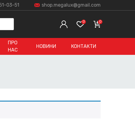
51-03-51
shop.megalux@gmail.com
0
0
ПРО
НОВИНИ
КОНТАКТИ
НАС