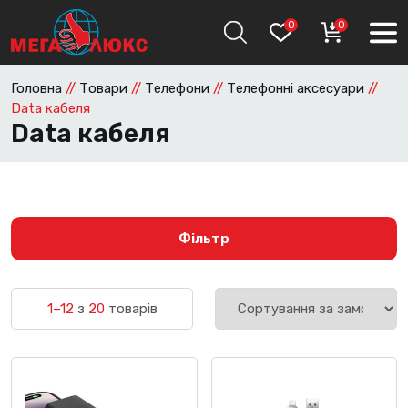
0
0
Головна
//
Товари
//
Телефони
//
Телефонні аксесуари
//
Data кабеля
Data кабеля
Фільтр
1–12
з
20
товарів