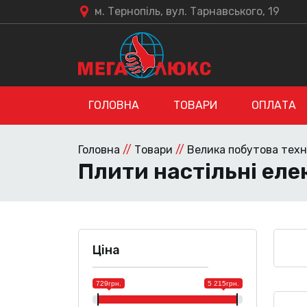
м. Тернопіль, вул. Тарнавського, 19
ГОЛОВНА
ТОВАРИ
ОПЛАТА
Головна
//
Товари
//
Велика побутова техн
Плити настільні еле
Ціна
729грн.
5 215грн.