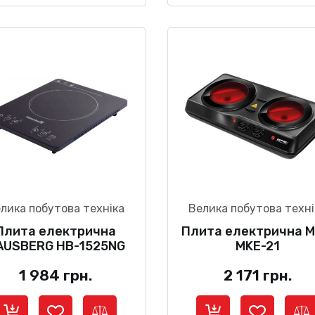
лика побутова техніка
Велика побутова техні
Плита електрична
Плита електрична 
AUSBERG HB-1525NG
MKE-21
1 984
грн.
2 171
грн.