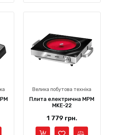
ка
Велика побутова техніка
MPM
Плита електрична MPM
MKE-22
1 779
грн.