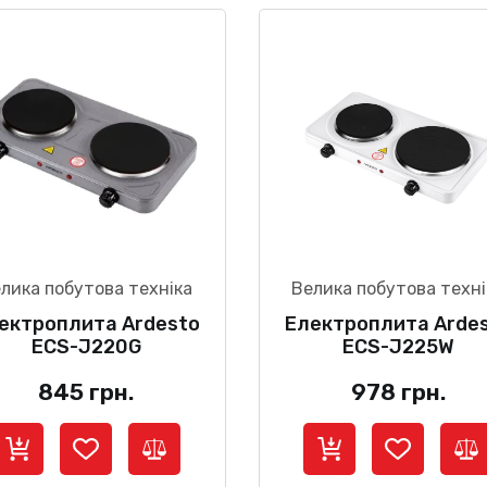
лика побутова техніка
Велика побутова техні
ектроплита Ardesto
Електроплита Arde
ECS-J220G
ECS-J225W
845
грн.
978
грн.