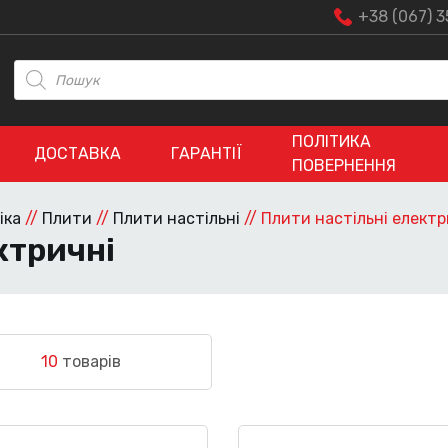
+38 (067) 3
Пошук
товарів
ПОЛІТИКА
ДОСТАВКА
ГАРАНТІЇ
ПОВЕРНЕННЯ
іка
//
Плити
//
Плити настільні
//
Плити настільні електр
ктричні
10
товарів