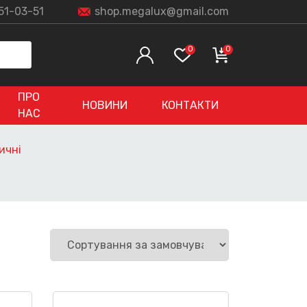
51-03-51
shop.megalux@gmail.com
0
0
ПРО
НОВИНИ
КОНТАКТИ
НАС
ичні