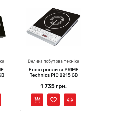
ка
Велика побутова техніка
ME
Електроплита PRIME
GB
Technics PIC 2215 GB
1 735
грн.