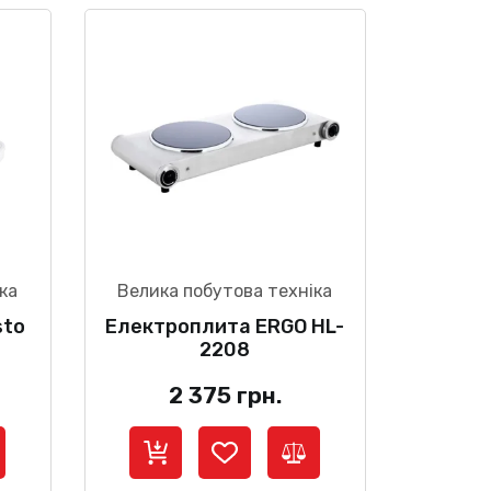
ка
Велика побутова техніка
sto
Електроплита ERGO HL-
2208
2 375
грн.