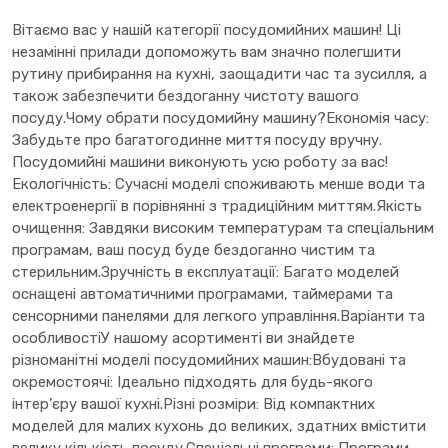
Вітаємо вас у нашій категорії посудомийних машин! Ці
незамінні прилади допоможуть вам значно полегшити
рутину прибирання на кухні, заощадити час та зусилля, а
також забезпечити бездоганну чистоту вашого
посуду.Чому обрати посудомийну машину?Економія часу:
Забудьте про багатогодинне миття посуду вручну.
Посудомийні машини виконують усю роботу за вас!
Екологічність: Сучасні моделі споживають менше води та
електроенергії в порівнянні з традиційним миттям.Якість
очищення: Завдяки високим температурам та спеціальним
програмам, ваш посуд буде бездоганно чистим та
стерильним.Зручність в експлуатації: Багато моделей
оснащені автоматичними програмами, таймерами та
сенсорними панелями для легкого управління.Варіанти та
особливостіУ нашому асортименті ви знайдете
різноманітні моделі посудомийних машин:Вбудовані та
окремостоячі: Ідеально підходять для будь-якого
інтер’єру вашої кухні.Різні розміри: Від компактних
моделей для малих кухонь до великих, здатних вмістити
велику кількість посуду.Спеціальні програми: Програми