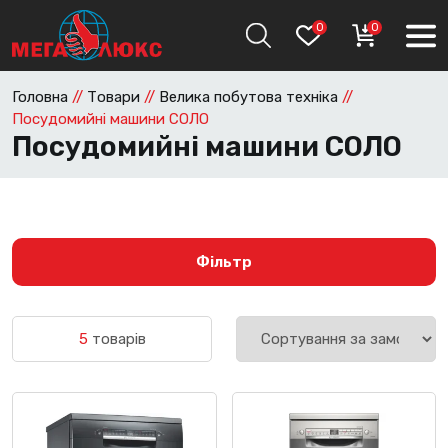
0
0
Головна
//
Товари
//
Велика побутова техніка
//
Посудомийні машини СОЛО
Посудомийні машини СОЛО
Фільтр
5
товарів