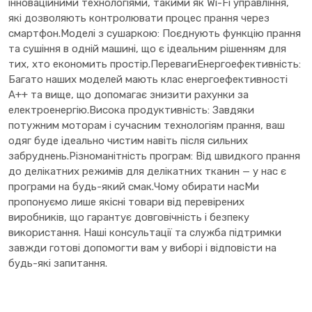
інноваційними технологіями, такими як Wi-Fi управління,
які дозволяють контролювати процес прання через
смартфон.Моделі з сушаркою: Поєднують функцію прання
та сушіння в одній машині, що є ідеальним рішенням для
тих, хто економить простір.ПеревагиЕнергоефективність:
Багато наших моделей мають клас енергоефективності
A++ та вище, що допомагає знизити рахунки за
електроенергію.Висока продуктивність: Завдяки
потужним моторам і сучасним технологіям прання, ваш
одяг буде ідеально чистим навіть після сильних
забруднень.Різноманітність програм: Від швидкого прання
до делікатних режимів для делікатних тканин — у нас є
програми на будь-який смак.Чому обирати насМи
пропонуємо лише якісні товари від перевірених
виробників, що гарантує довговічність і безпеку
використання. Наші консультації та служба підтримки
завжди готові допомогти вам у виборі і відповісти на
будь-які запитання.