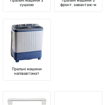
Пральні машини з
Пральні машини з
сушкою
фронт. завантаж-м
Пральні машини
напівавтомат