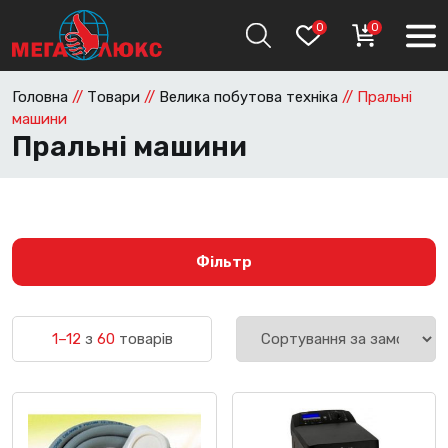
0
0
Головна
//
Товари
//
Велика побутова техніка
//
Пральні
машини
Пральні машини
Фільтр
1–12
з
60
товарів