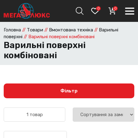
0
0
Головна
//
Товари
//
Вмонтована техніка
//
Варильні
поверхні
//
Варильні поверхні комбіновані
Варильні поверхні
комбіновані
Фільтр
1 товар