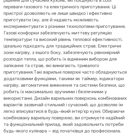
рішення для сучасних кухонь, які поєднують в собі
переваги газового та електричного приготування. Ці
пристрої дозволяють не лише швидко і ефективно
приготувати їжу, але й надають можливість
експериментувати з різними технологіями приготування.
Газові конфорки забезпечують миттєву регуляцію
температури та високий рівень теплової ефективності,
ідеально підходять для традиційних страв. Електричні
зони нагріву, з іншого боку, забезпечують рівномірний
розподіл тепла, що робить їх відмінним вибором для
запікання та страв, які вимагають тривалого
приготування.Такі варильні поверхні часто обладнуються
додатковими функціями, такими як таймер, індикатори
нагріву, автоматичне вимкнення та системи безпеки, що
робить їх максимально зручними і безпечними у
використанні. Дизайн варильних поверхонь комбінованих
варіантів зазвичай стильний і сучасний, що дозволяє їм
легко вписуватися в будь-який інтер’єр кухні. Обираючи
комбіновану варильну поверхню, ви отримуєте надійний
та функціональний прилад, який задовольнить потреби
будь-якого кулінара — від початківця до професіонала.