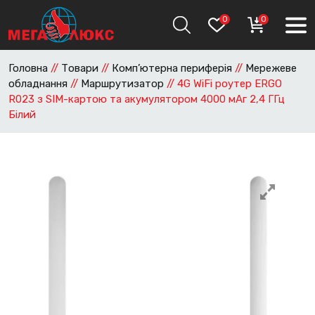
0
0
Головна
//
Товари
//
Комп’ютерна периферія
//
Мережеве
обладнання
//
Маршрутизатор
//
4G WiFi роутер ERGO
R023 з SIM-картою та акумулятором 4000 мАг 2,4 ГГц
Білий