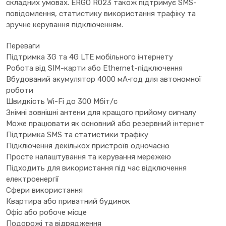
складних умовах. ERGO R023 також підтримує SMS-
повідомлення, статистику використання трафіку та
зручне керування підключенням.
Переваги
Підтримка 3G та 4G LTE мобільного інтернету
Робота від SIM-карти або Ethernet-підключення
Вбудований акумулятор 4000 мА·год для автономної
роботи
Швидкість Wi-Fi до 300 Мбіт/с
Знімні зовнішні антени для кращого прийому сигналу
Може працювати як основний або резервний інтернет
Підтримка SMS та статистики трафіку
Підключення декількох пристроїв одночасно
Просте налаштування та керування мережею
Підходить для використання під час відключення
електроенергії
Сфери використання
Квартира або приватний будинок
Офіс або робоче місце
Подорожі та відрядження