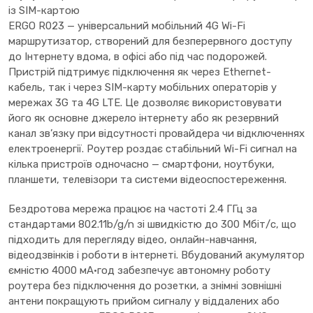
із SIM-картою
ERGO R023 — універсальний мобільний 4G Wi-Fi
маршрутизатор, створений для безперервного доступу
до Інтернету вдома, в офісі або під час подорожей.
Пристрій підтримує підключення як через Ethernet-
кабель, так і через SIM-карту мобільних операторів у
мережах 3G та 4G LTE. Це дозволяє використовувати
його як основне джерело інтернету або як резервний
канал зв’язку при відсутності провайдера чи відключеннях
електроенергії. Роутер роздає стабільний Wi-Fi сигнал на
кілька пристроїв одночасно — смартфони, ноутбуки,
планшети, телевізори та системи відеоспостереження.
Бездротова мережа працює на частоті 2.4 ГГц за
стандартами 802.11b/g/n зі швидкістю до 300 Мбіт/с, що
підходить для перегляду відео, онлайн-навчання,
відеодзвінків і роботи в інтернеті. Вбудований акумулятор
ємністю 4000 мА·год забезпечує автономну роботу
роутера без підключення до розетки, а знімні зовнішні
антени покращують прийом сигналу у віддалених або