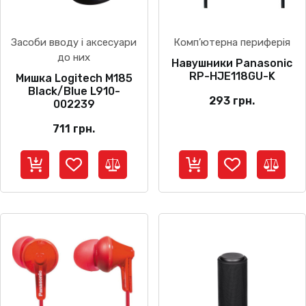
Засоби вводу і аксесуари
Комп’ютерна периферія
до них
Навушники Panasonic
RP-HJE118GU-K
Мишка Logitech M185
Black/Blue L910-
293
грн.
002239
711
грн.