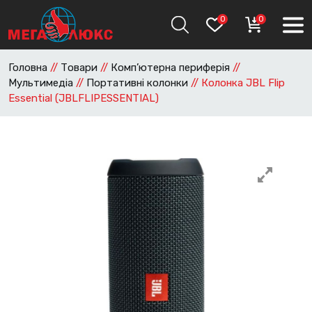
0
0
Головна
//
Товари
//
Комп’ютерна периферія
//
Мультимедіа
//
Портативні колонки
//
Колонка JBL Flip
Essential (JBLFLIPESSENTIAL)