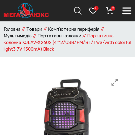
0
0
Головна
//
Товари
//
Комп’ютерна периферія
//
Мультимедіа
//
Портативні колонки
//
Портативна
колонка KOLAV-X2602 (4″*2/USB/FM/BT/TWS/with colorful
light3.7V 1500mA) Black