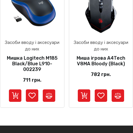
Засоби вводу і аксесуари
Засоби вводу і аксесуари
до них
до них
Мишка Logitech M185
Миша ігрова A4Tech
Black/Blue L910-
V8MA Bloody (Black)
002239
782
грн.
711
грн.