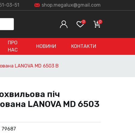
51-03-51
shop.megalux@gmail.com
0
0
ПРО
НОВИНИ
КОНТАКТИ
НАС
дована LANOVA MD 6503 B
охвильова піч
ована LANOVA MD 6503
:
79687