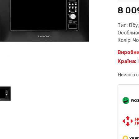
8 00
Тип: Вб
Особливо
Колір: Ч
Виробни
Країна:
Немає в н