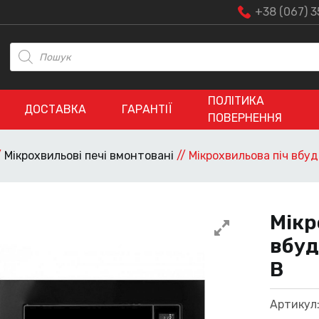
+38 (067) 3
Пошук
товарів
ПОЛІТИКА
ДОСТАВКА
ГАРАНТІЇ
ПОВЕРНЕННЯ
/
Мікрохвильові печі вмонтовані
//
Мікрохвильова піч вбу
Мікр
вбуд
B
Артикул