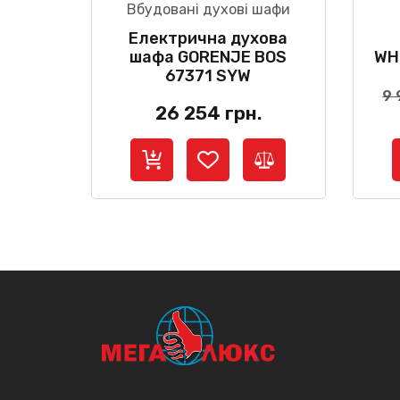
Вбудовані духові шафи
Електрична духова
шафа GORENJE BOS
WH
67371 SYW
9
26 254
грн.