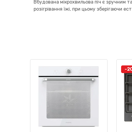
Вбудована мікрохвильова піч є зручним т
розігрівання їжі, при цьому зберігаючи ес
-2