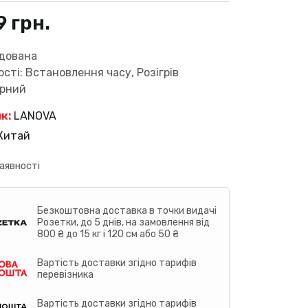
9
грн.
удована
сті: Встановлення часу, Розігрів
орний
к:
LANOVA
Китай
аявності
Безкоштовна доставка в точки видачі
Розетки, до 5 днів, на замовлення від
800 ₴ до 15 кг і 120 см або 50 ₴
Вартість доставки згідно тарифів
перевізника
Вартість доставки згідно тарифів