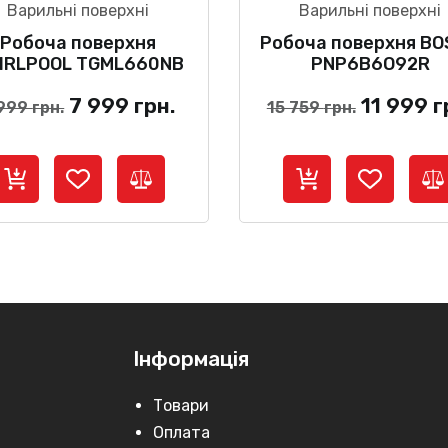
Варильні поверхні
Варильні поверхні
Робоча поверхня
Робоча поверхня B
IRLPOOL TGML660NB
PNP6B6O92R
Оригінальна
Поточна
Оригіна
7 999
грн.
11 999
г
 999
грн.
15 759
грн.
ціна:
ціна:
ціна:
9
7
15
999 грн..
999 грн..
759 грн.
Інформація
Товари
Оплата