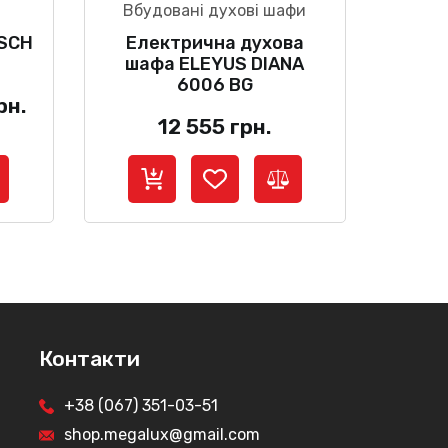
Вбудовані духові шафи
OSCH
Електрична духова
шафа ELEYUS DIANA
6006 BG
льна
Поточна
рн.
12 555
грн.
ціна:
11
.
999 грн..
Контакти
+38 (067) 351-03-51
shop.megalux@gmail.com