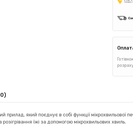
Оплат
Готівко
розрах
(0)
й прилад, який поєднує в собі функції мікрохвильової пе
 розігрівання їжі за допомогою мікрохвильових хвиль.