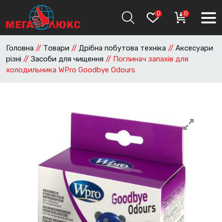
0
0
Головна
//
Товари
//
Дрібна побутова техніка
//
Аксесуари
різні
//
Засоби для чищення
//
Поглинач запахів для
холодильника WPro Goodbye Odours