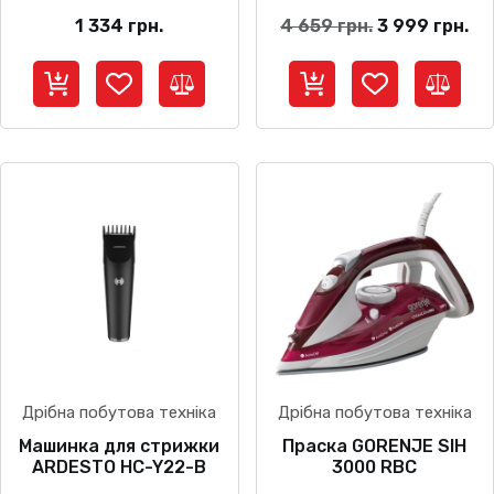
Оригінальна
По
1 334
грн.
4 659
грн.
3 999
грн.
ціна:
цін
4
3
659 грн..
99
Дрібна побутова техніка
Дрібна побутова техніка
Машинка для стрижки
Праска GORENJE SIH
ARDESTO HC-Y22-B
3000 RBC