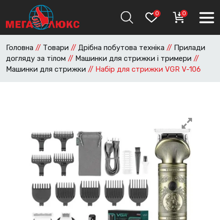
0
0
Головна
//
Товари
//
Дрібна побутова техніка
//
Прилади
догляду за тілом
//
Машинки для стрижки і тримери
//
Машинки для стрижки
//
Набір для стрижки VGR V-106