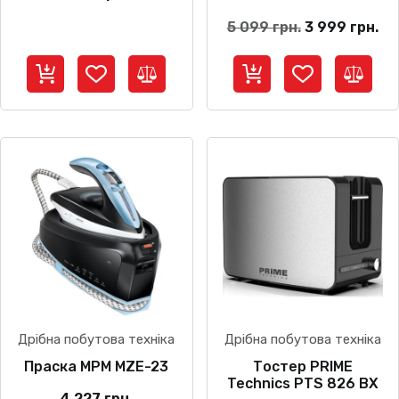
Оригінальна
По
5 099
грн.
3 999
грн.
ціна:
цін
5
3
099 грн..
99
Дрібна побутова техніка
Дрібна побутова техніка
Праска MPM MZE-23
Тостер PRIME
Technics PTS 826 BX
4 227
грн.