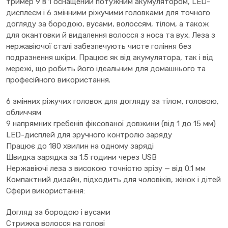
тример 9 в 1 оснащений потужним акумулятором, LED-
дисплеєм і 6 змінними ріжучими головками для точного
догляду за бородою, вусами, волоссям, тілом, а також
для окантовки й видалення волосся з носа та вух. Леза з
нержавіючої сталі забезпечують чисте гоління без
подразнення шкіри. Працює як від акумулятора, так і від
мережі, що робить його ідеальним для домашнього та
професійного використання.
6 змінних ріжучих головок для догляду за тілом, головою,
обличчям
9 напрямних гребенів фіксованої довжини (від 1 до 15 мм)
LED-дисплей для зручного контролю заряду
Працює до 180 хвилин на одному заряді
Швидка зарядка за 1.5 години через USB
Нержавіючі леза з високою точністю зрізу — від 0.1 мм
Компактний дизайн, підходить для чоловіків, жінок і дітей
Сфери використання:
Догляд за бородою і вусами
Стрижка волосся на голові