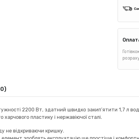
Оплат
Готівко
розрах
(0)
тужності 2200 Вт, здатний швидко закип’ятити 1,7 л вод
 харчового пластику і нержавіючої сталі.
ду не відкриваючи кришку.
й елемент зроблять експлуатацію ще простіше і комфортн