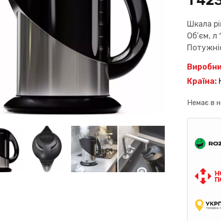
1 42
Шкала рі
Об’єм, л 
Потужні
Виробни
Країна:
Немає в н