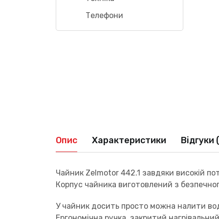
Телефони
Опис
Характеристики
Відгуки 
Чайник Zelmotor 442.1 завдяки високій по
Корпус чайника виготовлений з безпечного
У чайник досить просто можна налити во
Ергономічна ручка, закритий нагрівальни