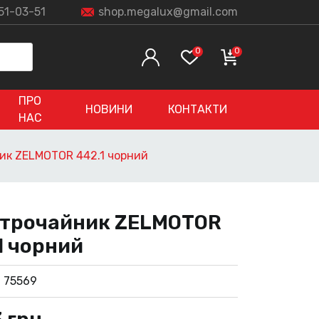
51-03-51
shop.megalux@gmail.com
0
0
ПРО
НОВИНИ
КОНТАКТИ
НАС
ик ZELMOTOR 442.1 чорний
трочайник ZELMOTOR
1 чорний
:
75569