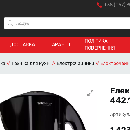
+38 (067) 3
Пошук
товарів
ПОЛІТИКА
ДОСТАВКА
ГАРАНТІЇ
ПОВЕРНЕННЯ
іка
//
Техніка для кухні
//
Електрочайники
//
Електрочайн
Елек
442.
Артикул