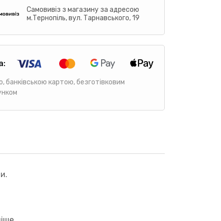
Самовивіз з магазину за адресою
м.Тернопіль, вул. Тарнавського, 19
а:
ю, банківською картою, безготівковим
унком
и.
іше.