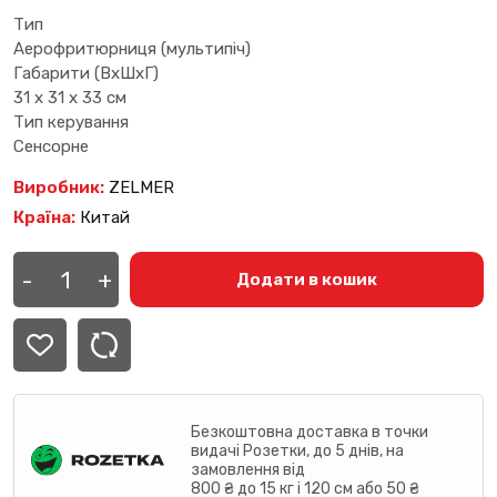
Тип
Аерофритюрниця (мультипіч)
Габарити (ВхШхГ)
31 х 31 х 33 см
Тип керування
Сенсорне
Виробник:
ZELMER
Країна:
Китай
Мультипіч
ZELMER
-
+
Додати в кошик
ZAF
3551
W
кількість
Безкоштовна доставка в точки
видачі Розетки, до 5 днів, на
замовлення від
800 ₴ до 15 кг і 120 см або 50 ₴