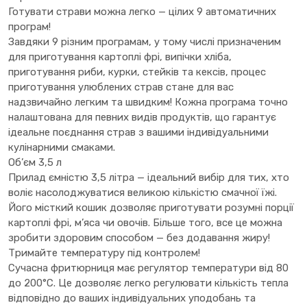
Готувати страви можна легко — цілих 9 автоматичних
програм!
Завдяки 9 різним програмам, у тому числі призначеним
для приготування картоплі фрі, випічки хліба,
приготування риби, курки, стейків та кексів, процес
приготування улюблених страв стане для вас
надзвичайно легким та швидким! Кожна програма точно
налаштована для певних видів продуктів, що гарантує
ідеальне поєднання страв з вашими індивідуальними
кулінарними смаками.
Об’єм 3,5 л
Прилад ємністю 3,5 літра — ідеальний вибір для тих, хто
воліє насолоджуватися великою кількістю смачної їжі.
Його місткий кошик дозволяє приготувати розумні порції
картоплі фрі, м’яса чи овочів. Більше того, все це можна
зробити здоровим способом — без додавання жиру!
Тримайте температуру під контролем!
Сучасна фритюрниця має регулятор температури від 80
до 200°C. Це дозволяє легко регулювати кількість тепла
відповідно до ваших індивідуальних уподобань та