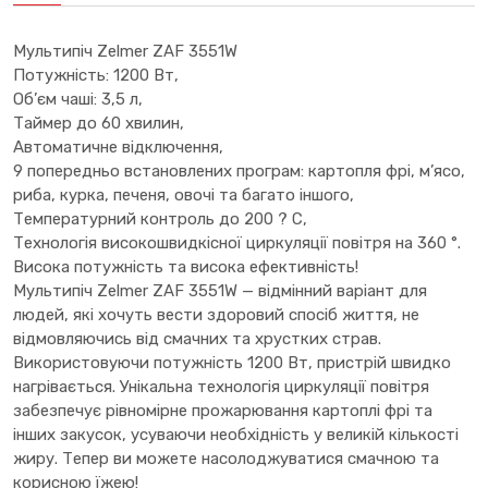
Мультипіч Zelmer ZAF 3551W
Потужність: 1200 Вт,
Об’єм чаші: 3,5 л,
Таймер до 60 хвилин,
Автоматичне відключення,
9 попередньо встановлених програм: картопля фрі, м’ясо,
риба, курка, печеня, овочі та багато іншого,
Температурний контроль до 200 ? C,
Технологія високошвидкісної циркуляції повітря на 360 °.
Висока потужність та висока ефективність!
Мультипіч Zelmer ZAF 3551W — відмінний варіант для
людей, які хочуть вести здоровий спосіб життя, не
відмовляючись від смачних та хрустких страв.
Використовуючи потужність 1200 Вт, пристрій швидко
нагрівається. Унікальна технологія циркуляції повітря
забезпечує рівномірне прожарювання картоплі фрі та
інших закусок, усуваючи необхідність у великій кількості
жиру. Тепер ви можете насолоджуватися смачною та
корисною їжею!