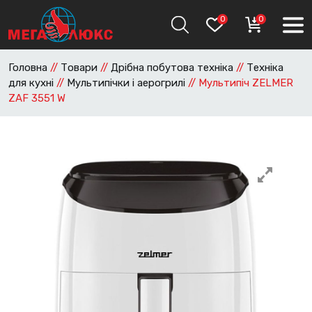
0
0
Головна
//
Товари
//
Дрібна побутова техніка
//
Техніка
для кухні
//
Мультипічки і аерогрилі
//
Мультипіч ZELMER
ZAF 3551 W