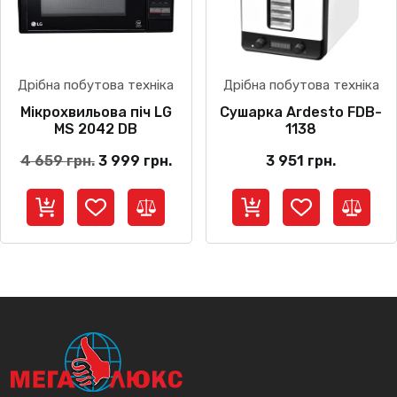
Дрібна побутова техніка
Дрібна побутова техніка
Мікрохвильова піч LG
Сушарка Ardesto FDB-
MS 2042 DB
1138
Оригінальна
Поточна
4 659
грн.
3 999
грн.
3 951
грн.
ціна:
ціна:
4
3
659 грн..
999 грн..