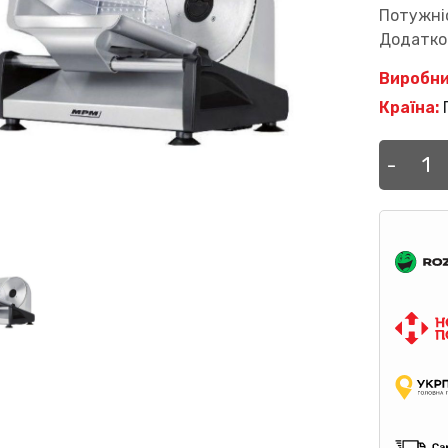
Потужніс
Додатков
Виробни
Країна:
Скибо
-
MPM
MKR-
04
M
кількі