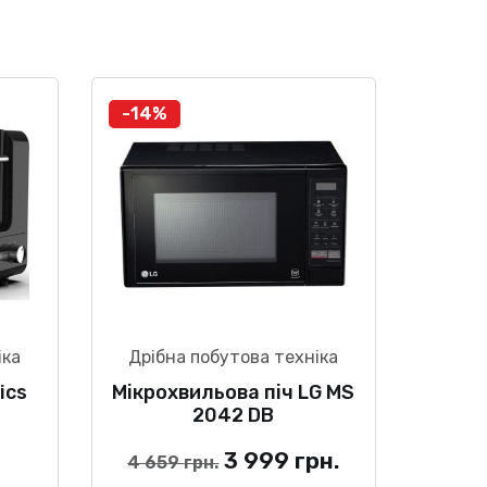
-14%
іка
Дрібна побутова техніка
ics
Мікрохвильова піч LG MS
2042 DB
Оригінальна
Поточна
3 999
грн.
4 659
грн.