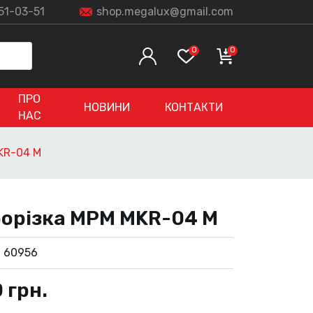
51-03-51
shop.megalux@gmail.com
0
0
ПРО
НОВИНИ
КОНТАКТИ
НАС
KR-04 M
орізка MPM MKR-04 M
:
60956
0
грн.