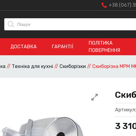
+38 (067) 3
Пошук
товарів
ПОЛІТИКА
ДОСТАВКА
ГАРАНТІЇ
ПОВЕРНЕННЯ
іка
//
Техніка для кухні
//
Скиборізки
//
Скиборізка MPM M
Скиб
Артикул
3 31