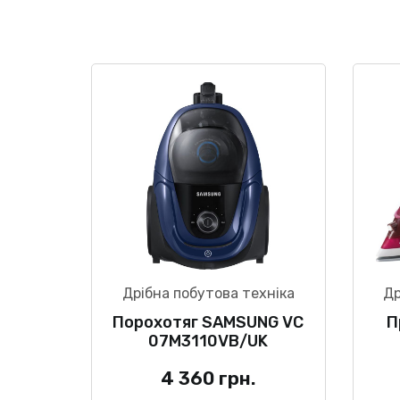
Дрібна побутова техніка
Др
Порохотяг SAMSUNG VC
П
07M3110VB/UK
4 360
грн.