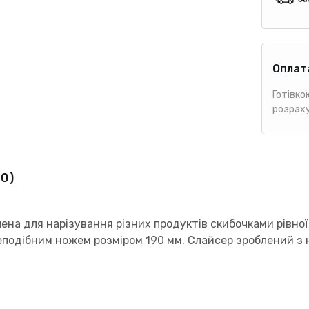
Оплат
Готівко
розрах
(0)
на для нарізування різних продуктів скибочками рівної
еподібним ножем розміром 190 мм. Слайсер зроблений з н