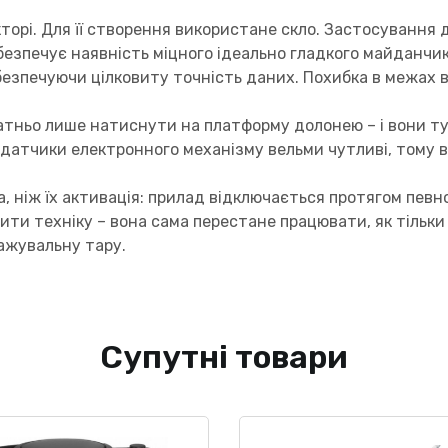
орі. Для її створення використане скло. Застосування д
абезпечує наявність міцного ідеально гладкого майданчи
безпечуючи цілковиту точність даних. Похибка в межах ви
тньо лише натиснути на платформу долонею – і вони ту
датчики електронного механізму вельми чутливі, тому в
 ніж їх активація: прилад відключається протягом певно
ити техніку – вона сама перестане працювати, як тільки
ажувальну тару.
Супутні товари