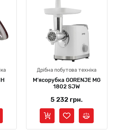
іка
Дрібна побутова техніка
IH
М’ясорубка GORENJE MG
1802 SJW
5 232
грн.