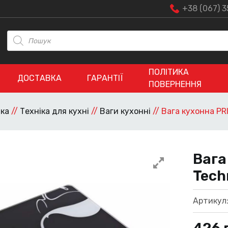
+38 (067) 3
Пошук
товарів
ПОЛІТИКА
ДОСТАВКА
ГАРАНТІЇ
ПОВЕРНЕННЯ
іка
//
Техніка для кухні
//
Ваги кухонні
//
Вага кухонна PRI
Вага
Tech
Артикул