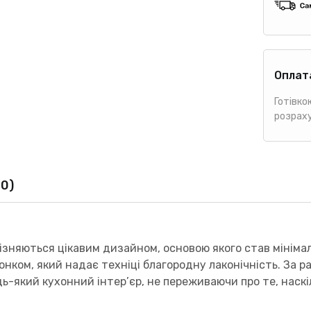
Оплат
Готівко
розрах
(0)
дрізняються цікавим дизайном, основою якого став мініма
нком, який надає техніці благородну лаконічність. За р
ь-який кухонний інтер’єр, не переживаючи про те, наскі