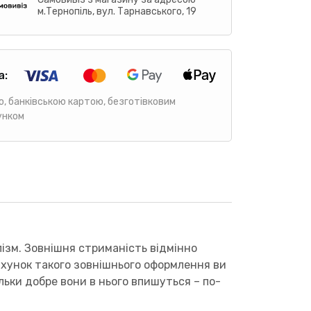
м.Тернопіль, вул. Тарнавського, 19
а:
ю, банківською картою, безготівковим
унком
лізм. Зовнішня стриманість відмінно
ахунок такого зовнішнього оформлення ви
льки добре вони в нього впишуться – по-