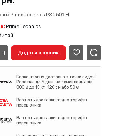
грн.
ваги Prime Technics PSK 501 M
к:
Prime Technics
Китай
+
нна
Додати в кошик
ics
Безкоштовна доставка в точки видачі
сть
Розетки, до 5 днів, на замовлення від
800 ₴ до 15 кг і 120 см або 50 ₴
Вартість доставки згідно тарифів
перевізника
Вартість доставки згідно тарифів
перевізника
Самовивіз з магазину за адресою