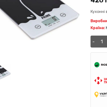
426
Кухонні 
Виробни
Країна:
Вага
-
кухо
PRIME
Techn
PSK
501
M
кількі