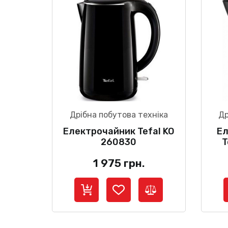
Дрібна побутова техніка
Др
Електрочайник Tefal KO
Ел
260830
T
1 975
грн.