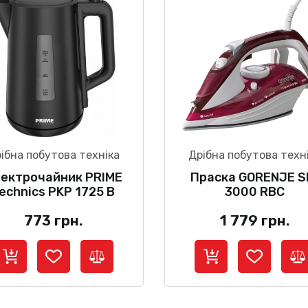
ібна побутова техніка
Дрібна побутова техн
ектрочайник PRIME
Праска GORENJE S
echnics PKP 1725 B
3000 RBC
773
грн.
1 779
грн.