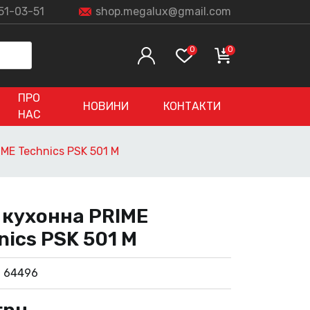
51-03-51
shop.megalux@gmail.com
0
0
ПРО
НОВИНИ
КОНТАКТИ
НАС
ME Technics PSK 501 M
 кухонна PRIME
nics PSK 501 M
:
64496