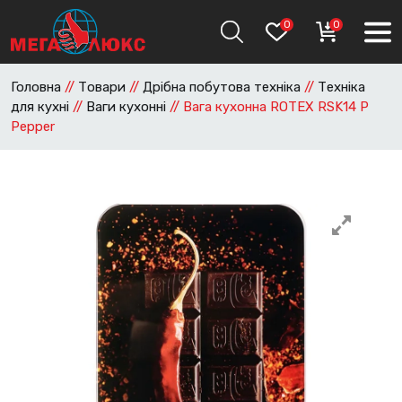
0
0
Головна
//
Товари
//
Дрібна побутова техніка
//
Техніка
для кухні
//
Ваги кухонні
//
Вага кухонна ROTEX RSK14 P
Pepper