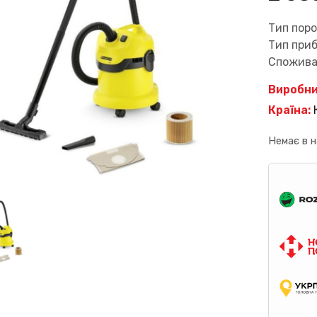
Тип поро
Тип приб
Споживан
Виробни
Країна:
Немає в н