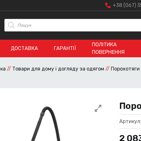
+38 (067) 3
Пошук
товарів
ПОЛІТИКА
ДОСТАВКА
ГАРАНТІЇ
ПОВЕРНЕННЯ
іка
//
Товари для дому і догляду за одягом
//
Порохотяги
Поро
Артикул
2 08