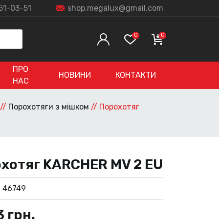
51-03-51
shop.megalux@gmail.com
0
0
ПРО
НОВИНИ
КОНТАКТИ
НАС
//
Порохотяги з мішком
//
Порохотяг
хотяг KARCHER MV 2 EU
:
46749
3
грн.