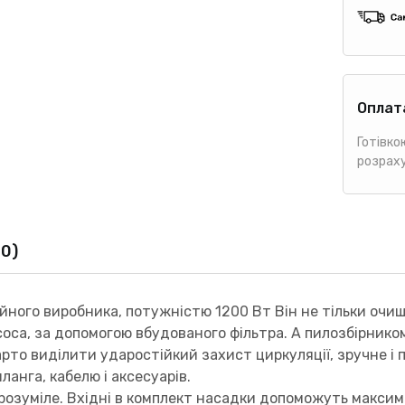
Оплат
Готівко
розрах
(0)
йного виробника, потужністю 1200 Вт Він не тільки очища
оса, за допомогою вбудованого фільтра. А пилозбірником
то виділити ударостійкий захист циркуляції, зручне і п
ланга, кабелю і аксесуарів.
зрозуміле. Вхідні в комплект насадки допоможуть максим