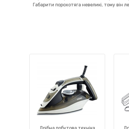
Габарити порохотяга невеликі, тому він ле
Дрібна побутова техніка
Др