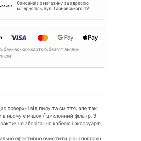
Самовивіз з магазину за адресою
м.Тернопіль, вул. Тарнавського, 19
а:
ю, банківською картою, безготівковим
унком
є поверхні від пилу та сміття, але так
 в ньому є мішок / циклонний фільтр. З
рактичне зберігання кабелю і аксесуарів,
ально ефективно очистити різні поверхні.