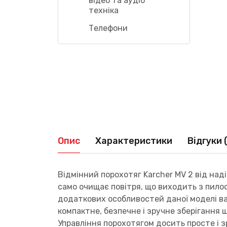
відео та аудіо
техніка
Телефони
Опис
Характеристики
Відгуки 
Відмінний порохотяг Karcher MV 2 від наді
само очищає повітря, що виходить з пилос
додаткових особливостей даної моделі вар
компактне, безпечне і зручне зберігання ш
Управління порохотягом досить просте і 