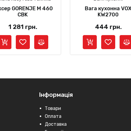
ксер GORENJE M 460
Вага кухонна VO
CBK
KW2700
1 281
грн.
444
грн.
Інформація
Товари
Оплата
Доставка