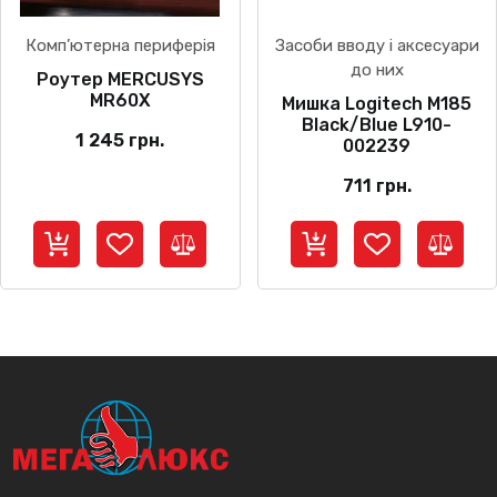
Комп’ютерна периферія
Засоби вводу і аксесуари
до них
Роутер MERCUSYS
MR60X
Мишка Logitech M185
Black/Blue L910-
1 245
грн.
002239
711
грн.