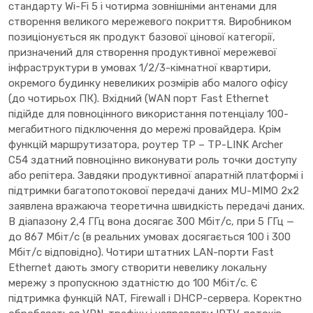
стандарту Wi-Fi 5 і чотирма зовнішніми антенами для
створення великого мережевого покриття. Виробником
позиціонується як продукт базової цінової категорії,
призначений для створення продуктивної мережевої
інфраструктури в умовах 1/2/3-кімнатної квартири,
окремого будинку невеликих розмірів або малого офісу
(до чотирьох ПК). Вхідний (WAN порт Fast Ethernet
підійде для повноцінного використання потенціалу 100-
мегабитного підключення до мережі провайдера. Крім
функцій маршрутизатора, роутер TP – TP-LINK Archer
C54 здатний повноцінно виконувати роль точки доступу
або репітера. Завдяки продуктивної апаратній платформі і
підтримки багатопотокової передачі даних MU-MIMO 2х2
заявлена вражаюча теоретична швидкість передачі даних.
В діапазону 2,4 ГГц вона досягає 300 Мбіт/с, при 5 ГГц —
до 867 Мбіт/с (в реальних умовах досягається 100 і 300
Мбіт/с відповідно). Чотири штатних LAN-порти Fast
Ethernet дають змогу створити невелику локальну
мережу з пропускною здатністю до 100 Мбіт/с. Є
підтримка функцій NAT, Firewall і DHCP-сервера. Коректно