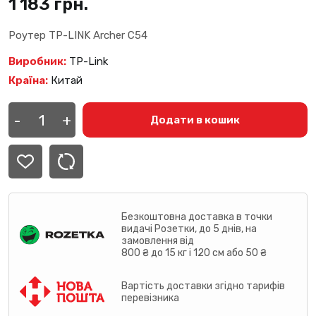
1 183
грн.
Роутер TP-LINK Archer C54
Виробник:
TP-Link
Країна:
Китай
Маршрутизатор
TP-
-
+
Додати в кошик
LINK
Archer
C54
кількість
Безкоштовна доставка в точки
видачі Розетки, до 5 днів, на
замовлення від
800 ₴ до 15 кг і 120 см або 50 ₴
Вартість доставки згідно тарифів
перевізника