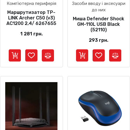
Комп’ютерна периферія
Засоби вводу і аксесуари
до них
Маршрутизатор TP-
LINK Archer C50 (v3)
Миша Defender Shock
AC1200 2,4/ 6267655
GM-110L USB Black
(52110)
1 281
грн.
293
грн.