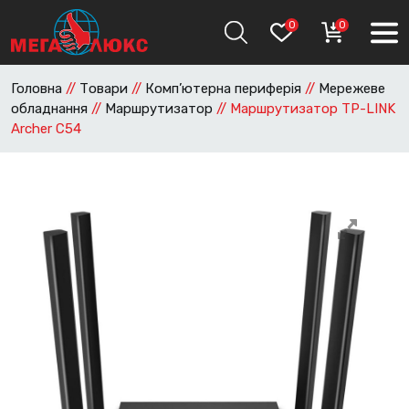
0
0
Головна
//
Товари
//
Комп’ютерна периферія
//
Мережеве
обладнання
//
Маршрутизатор
//
Маршрутизатор TP-LINK
Archer C54