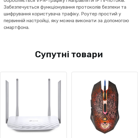
обробляється VPN-трафіку і направляти IPTV-потоків.
Забезпечується функціонування протоколів безпеки та
шифрування користувача трафіку. Роутер простий у
первинній настройці, яку можна виконати за допомогою
смартфона.
Супутні товари