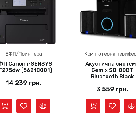
БФП/Принтера
Комп’ютерна перифер
ФП Canon i-SENSYS
Акустична систе
F275dw (5621C001)
Gemix SB-80BT
Bluetooth Black
14 239
грн.
3 559
грн.