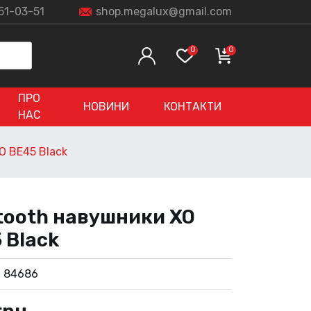
51-03-51
shop.megalux@gmail.com
0
0
ПРО
НОВИНИ
КОНТАКТИ
НАС
O BE45 Black
tooth навушники XO
 Black
:
84686