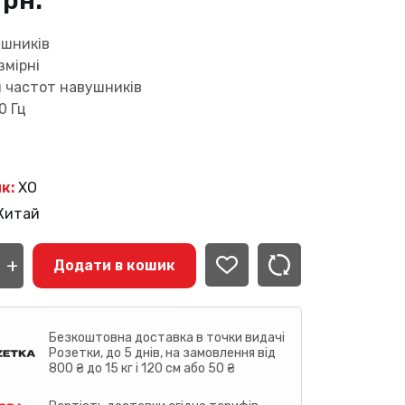
грн.
ушників
змірні
н частот навушників
0 Гц
к:
XO
Китай
ooth
+
шники
Додати в кошик
сть
Безкоштовна доставка в точки видачі
Розетки, до 5 днів, на замовлення від
800 ₴ до 15 кг і 120 см або 50 ₴