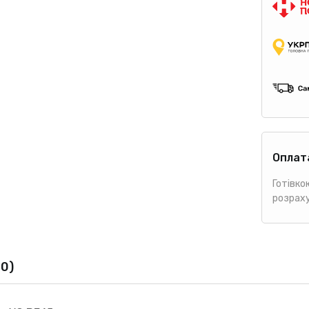
Оплат
Готівко
розрах
(0)