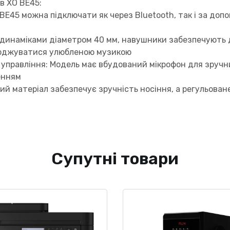
в XO BE45:
E45 можна підключати як через Bluetooth, так і за допо
 динаміками діаметром 40 мм, навушники забезпечують 
олоджуватися улюбленою музикою
управління: Модель має вбудований мікрофон для зручни
енням
й матеріал забезпечує зручність носіння, а регульоване
Супутні товари