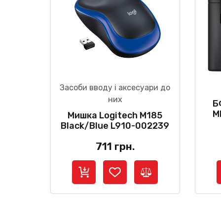
Засоби вводу і аксесуари до
них
Б
M
Мишка Logitech M185
Black/Blue L910-002239
711
грн.