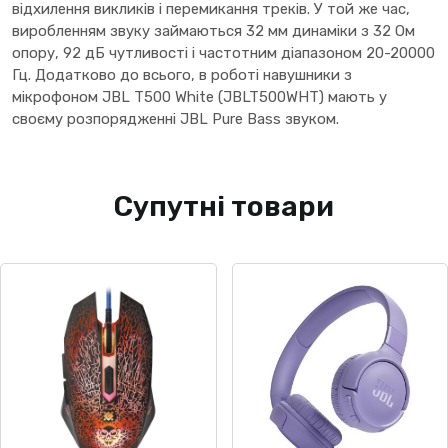
відхилення викликів і перемикання треків. У той же час,
виробленням звуку займаються 32 мм динаміки з 32 Ом
опору, 92 дБ чутливості і частотним діапазоном 20-20000
Гц. Додатково до всього, в роботі навушники з
мікрофоном JBL T500 White (JBLT500WHT) мають у
своєму розпорядженні JBL Pure Bass звуком.
Супутні товари