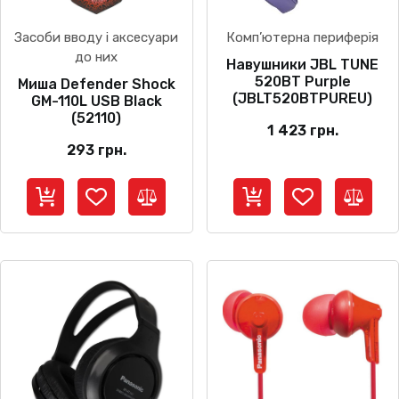
Засоби вводу і аксесуари
Комп’ютерна периферія
до них
Навушники JBL TUNE
520BT Purple
Миша Defender Shock
(JBLT520BTPUREU)
GM-110L USB Black
(52110)
1 423
грн.
293
грн.