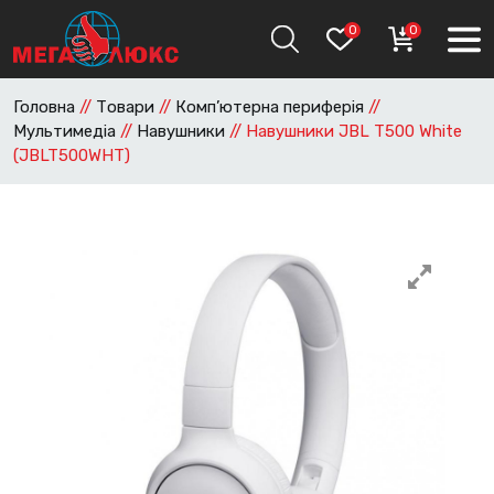
0
0
Головна
//
Товари
//
Комп’ютерна периферія
//
Мультимедіа
//
Навушники
//
Навушники JBL T500 White
(JBLT500WHT)