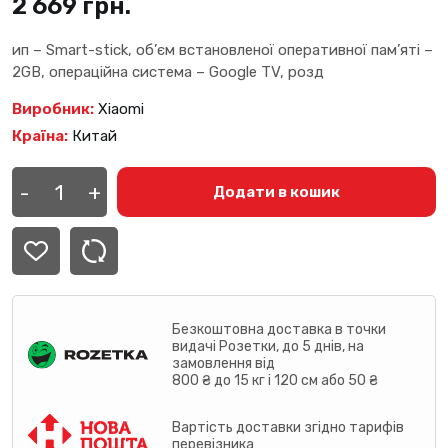
2 669
грн.
ип – Smart-stick, об’єм встановленої оперативної пам’яті –
2GB, операційна система – Google TV, розд
Виробник:
Xiaomi
Країна:
Китай
TV-
Приставка
-
+
Додати в кошик
Xiaomi
TV
Stick
4K
(2nd
Gen)
(MDZ-
33-
AA)
Безкоштовна доставка в точки
кількість
видачі Розетки, до 5 днів, на
замовлення від
800 ₴ до 15 кг і 120 см або 50 ₴
Вартість доставки згідно тарифів
перевізника