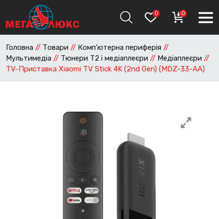
0
0
Головна
//
Товари
//
Комп’ютерна периферія
//
Мультимедіа
//
Тюнери Т2 і медіаплеєри
//
Медіаплеєри
//
TV-Приставка Xiaomi TV Stick 4K (2nd Gen) (MDZ-33-AA)