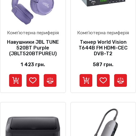
Комп’ютерна периферія
Комп’ютерна периферія
Навушники JBL TUNE
Тюнер World Vision
520BT Purple
T644B FM HDMI-CEC
(JBLT520BTPUREU)
DVB-T2
1 423
грн.
587
грн.