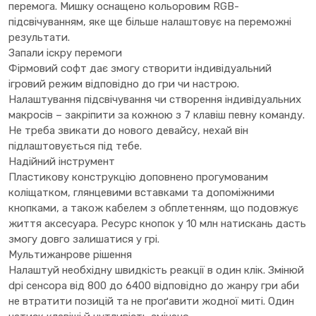
перемога. Мишку оснащено кольоровим RGB-
підсвічуванням, яке ще більше налаштовує на переможні
результати.
Запали іскру перемоги
Фірмовий софт дає змогу створити індивідуальний
ігровий режим відповідно до гри чи настрою.
Налаштування підсвічування чи створення індивідуальних
макросів – закріпити за кожною з 7 клавіш певну команду.
Не треба звикати до нового девайсу, нехай він
підлаштовується під тебе.
Надійний інструмент
Пластикову конструкцію доповнено прогумованим
коліщатком, глянцевими вставками та допоміжними
кнопками, а також кабелем з обплетенням, що подовжує
життя аксесуара. Ресурс кнопок у 10 млн натискань дасть
змогу довго залишатися у грі.
Мультижанрове рішення
Налаштуй необхідну швидкість реакції в один клік. Змінюй
dpi сенсора від 800 до 6400 відповідно до жанру гри аби
не втратити позицій та не проґавити жодної миті. Один