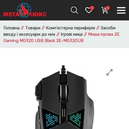
0
0
Головна
//
Товари
//
Комп’ютерна периферія
//
Засоби
вводу і аксесуари до них
//
Ігрові миші
//
Миша ігрова 2E
Gaming MG320 USB Black 2E-MG320UB