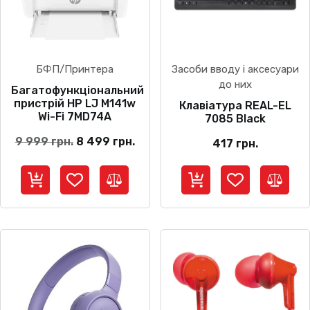
БФП/Принтера
Засоби вводу і аксесуари
до них
Багатофункціональний
пристрій HP LJ M141w
Клавіатура REAL-EL
Wi-Fi 7MD74A
7085 Black
Оригінальна
Поточна
9 999
грн.
8 499
грн.
417
грн.
ціна:
ціна:
9
8
999 грн..
499 грн..