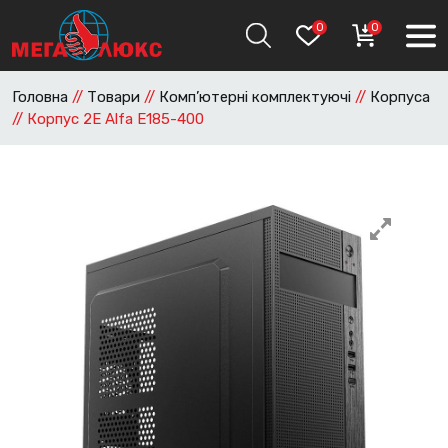
0
0
Головна
//
Товари
//
Комп’ютерні комплектуючі
//
Корпуса
//
Корпус 2E Alfa E185-400