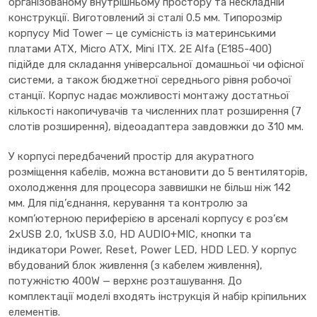
організованому внутрішньому простору та нескладній
конструкції. Виготовлений зі сталі 0.5 мм. Типорозмір
корпусу Mid Tower — це сумісність із материнськими
платами ATX, Micro ATX, Mini ITX. 2E Alfa (Е185-400)
підійде для складання універсальної домашньої чи офісної
системи, а також бюджетної середнього рівня робочої
станції. Корпус надає можливості монтажу достатньої
кількості накопичувачів та численних плат розширення (7
слотів розширення), відеоадаптера завдовжки до 310 мм.
У корпусі передбачений простір для акуратного
розміщення кабелів, можна встановити до 5 вентиляторів,
охолодження для процесора заввишки не більш ніж 142
мм. Для під’єднання, керування та контролю за
комп’ютерною периферією в арсеналі корпусу є роз’єм
2xUSB 2.0, 1xUSB 3.0, HD AUDIO+MIC, кнопки та
індикатори Power, Reset, Power LED, HDD LED. У корпус
вбудований блок живлення (з кабелем живлення),
потужністю 400W — верхнє розташування. До
комплектації моделі входять інструкція й набір кріпильних
елементів.