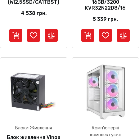
(WI2.5SSD/CA1TBST)
16GB/3200
KVR32N22D8/16
4 538
грн.
5 339
грн.
Блоки Живлення
Комп’ютерні
комплектуючі
Блок живлення Vinga