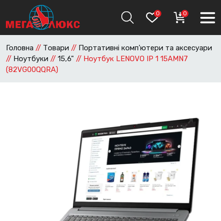
0
0
Головна
//
Товари
//
Портативні комп'ютери та аксесуари
//
Ноутбуки
//
15,6"
//
Ноутбук LENOVO IP 1 15AMN7
(82VG00QQRA)