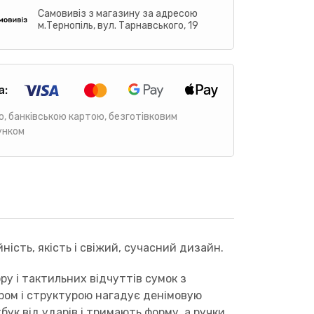
Самовивіз з магазину за адресою
м.Тернопіль, вул. Тарнавського, 19
а:
ю, банківською картою, безготівковим
унком
ність, якість і свіжий, сучасний дизайн.
ру і тактильних відчуттів сумок з
ором і структурою нагадує денімовую
ук від ударів і тримають форму, а ручки