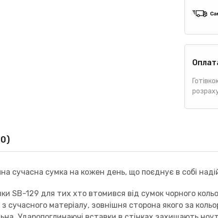
Оплат
Готівко
розрах
(0)
на сучасна сумка на кожен день, що поєднує в собі надій
ки SB-129 для тих хто втомився від сумок чорного кольо
 з сучасного матеріалу, зовнішня сторона якого за коль
ьна. Ударопоглинаючі вставки в стінках захищають ноутб