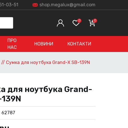
51-03-51
shop.megalux@gmail.com
0
0
ПРО
НОВИНИ
КОНТАКТИ
НАС
//
Сумка для ноутбука Grand-X SB-139N
а для ноутбука Grand-
-139N
:
62787