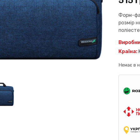
515
г
Форм-фа
розмір н
поліесте
Виробни
Країна:
Немає в н