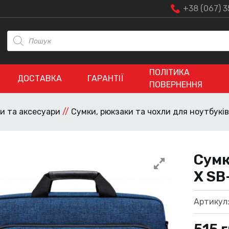
+38 (067) 3
Пошук
товарів
ПОЛІТИКА
ДОСТАВКА
ГАРАНТІЇ
ПОВЕРНЕННЯ
и та аксесуари
//
Сумки, рюкзаки та чохли для ноутбуків
Сумк
X SB
Артикул