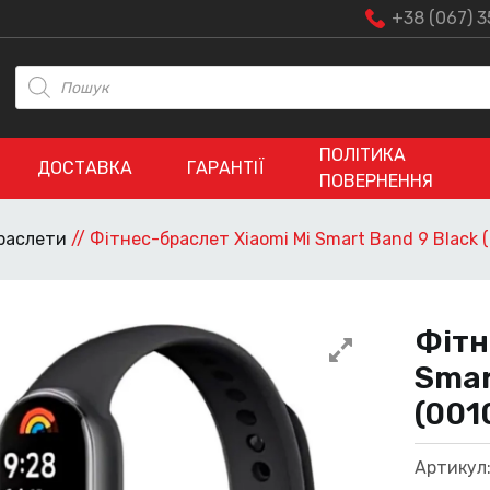
+38 (067) 3
Пошук
товарів
ПОЛІТИКА
ДОСТАВКА
ГАРАНТІЇ
ПОВЕРНЕННЯ
раслети
//
Фітнес-браслет Xiaomi Mi Smart Band 9 Black 
Фітн
Smar
(001
Артикул