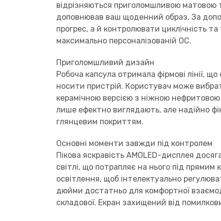
відрізняються приголомшливою матовою т
доповнював ваш щоденний образ. За допо
прогрес, а й контролювати циклічність та 
максимально персоналізованій ОС.
Приголомшливий дизайн
Робоча капсула отримала фірмові лінії, що
носити пристрій. Користувач може вибрат
керамічною версією з ніжною нефритовою т
лише ефектно виглядають, але надійно фі
глянцевим покриттям.
Основні моменти завжди під контролем
Пікова яскравість AMOLED-дисплея досяга
світлі, що потрапляє на нього під прями
освітлення, щоб інтелектуально регулюват
дюйми достатньо для комфортної взаємоді
складової. Екран захищений від помилкови