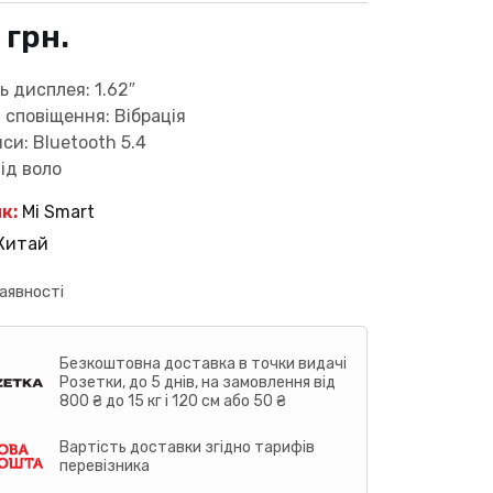
1
грн.
ь дисплея: 1.62″
і сповіщення: Вібрація
си: Bluetooth 5.4
ід воло
к:
Mi Smart
Китай
аявності
Безкоштовна доставка в точки видачі
Розетки, до 5 днів, на замовлення від
800 ₴ до 15 кг і 120 см або 50 ₴
Вартість доставки згідно тарифів
перевізника