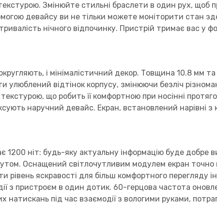
екстурою. Змінюйте стильні браслети в один рух, щоб п
могою девайсу ви не тільки можете моніторити стан зд
тривалість нічного відпочинку. Пристрій тримає вас у фо
 округляють, і мінімалістичний декор. Товщина 10.8 мм т
и улюблений відтінок корпусу, змінюючи безліч різноман
екстурою, що робить її комфортною при носінні протягом
ксують наручний девайс. Екран, встановлений нарівні з 
є 1200 ніт: будь-яку актуальну інформацію буде добре 
м кутом. Оснащений світлочутливим модулем екран точно
и рівень яскравості для більш комфортного перегляду інф
ї з пристроєм в один дотик. 60-герцова частота оновле
х натискань під час взаємодії з вологими руками, потра