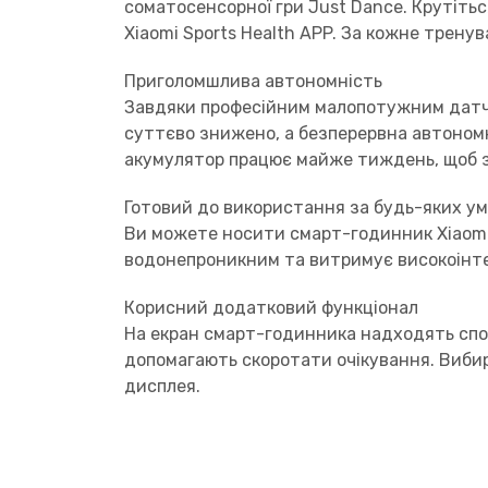
соматосенсорної гри Just Dance. Крутіть
Xiaomi Sports Health APP. За кожне трену
Приголомшлива автономність
Завдяки професійним малопотужним датч
суттєво знижено, а безперервна автономн
акумулятор працює майже тиждень, щоб з
Готовий до використання за будь-яких у
Ви можете носити смарт-годинник Xiaomi 
водонепроникним та витримує високоінте
Корисний додатковий функціонал
На екран смарт-годинника надходять спов
допомагають скоротати очікування. Вибира
дисплея.