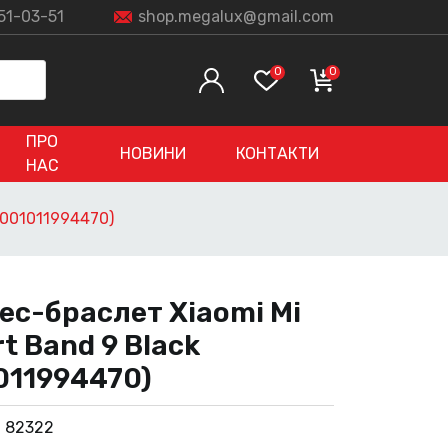
51-03-51
shop.megalux@gmail.com
0
0
ПРО
НОВИНИ
КОНТАКТИ
НАС
(001011994470)
ес-браслет Xiaomi Mi
t Band 9 Black
011994470)
:
82322