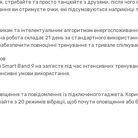
ся, стрибайте та просто танцюйте з друзями, після чого
вання ви отримуєте очки, які підсумовуються наприкінці 
икам та інтелектуальним алгоритмам енергоспоживання
а робота складає 21 день за стандартного використанн
абезпечити повноцінні тренування та тривале спілкува
мов
Smart Band 9 на зап’ястя під час інтенсивних тренувань
нсивні умови використання.
іщення та повідомлення із підключеного гаджета. Корист
йте з 20 режимів вібрації, щоб почути оповіщення або б