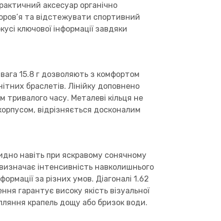
рактичний аксесуар органічно
оров’я та відстежувати спортивний
кусі ключової інформації завдяки
а вага 15.8 г дозволяють з комфортом
ітних браслетів. Лінійку доповнено
 тривалого часу. Металеві кільця не
корпусом, відрізняється досконалим
видно навіть при яскравому сонячному
 визначає інтенсивність навколишнього
ормації за різних умов. Діагоналі 1.62
ння гарантує високу якість візуальної
пляння крапель дощу або бризок води.