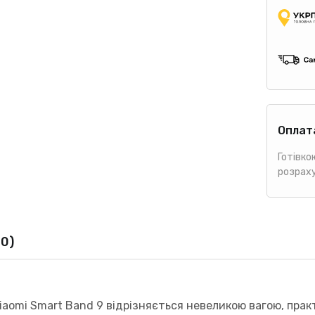
Оплат
Готівко
розрах
(0)
omi Smart Band 9 відрізняється невеликою вагою, практ