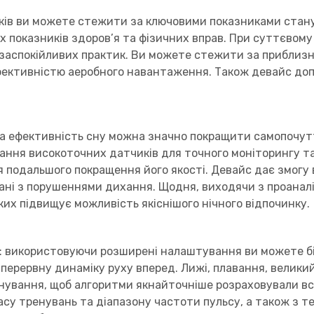
ів ви можете стежити за ключовими показниками стану
 показників здоров’я та фізичних вправ. При суттєвому
а заспокійливих практик. Ви можете стежити за приблизн
фективністю аеробного навантаження. Також девайс доп
та ефективність сну можна значно покращити самопочут
ання високоточних датчиків для точного моніторингу та
 подальшого покращення його якості. Девайс дає змогу 
зані з порушеннями дихання. Щодня, виходячи з проаналі
их підвищує можливість якіснішого нічного відпочинку.
: використовуючи розширені налаштування ви можете біл
перервну динаміку руху вперед. Лижі, плавання, великий 
нування, щоб алгоритми якнайточніше розраховували всю
асу тренувань та діапазону частоти пульсу, а також з 