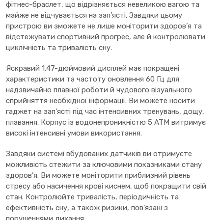
фітнес-браслет, що відрізняється невеликою вагою та
майже не відчувається на зап’ясті. Завдяки цьому
пристрою ви зможете не лише моніторити здоров’я та
відстежувати спортивний прогрес, але й контролювати
циклічність та тривалість сну.
Яскравий 1.47-дюймовий дисплей має покращені
характеристики та частоту оновлення 60 Гц для
надзвичайно плавної роботи й чудового візуального
сприйняття необхідної інформації. Ви можете носити
гаджет на зап’ясті під час інтенсивних тренувань, дощу,
плавання. Корпус із водонепроникністю 5 ATM витримує
високі інтенсивні умови використання.
Завдяки системі вбудованих датчиків ви отримуєте
можливість стежити за ключовими показниками стану
здоров’я. Ви можете моніторити приблизний рівень
стресу або насичення крові киснем, щоб покращити свій
стан. Контролюйте тривалість, періодичність та
ефективність сну, а також ризики, пов’язані з
порушеннями дихання.