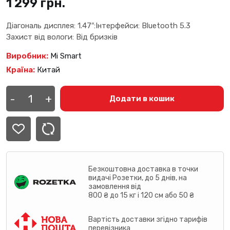
1 299
грн.
Діагональ дисплея: 1.47″:Інтерфейси: Bluetooth 5.3
Захист від вологи: Від бризків
Виробник:
Mi Smart
Країна:
Китай
Фітнес-
браслет
-
+
Додати в кошик
Xiaomi
Smart
Band
9
Active
(BHR9444GL)
Black
кількість
Безкоштовна доставка в точки
видачі Розетки, до 5 днів, на
замовлення від
800 ₴ до 15 кг і 120 см або 50 ₴
Вартість доставки згідно тарифів
перевізника