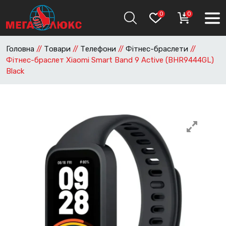
0
0
Головна
//
Товари
//
Телефони
//
Фітнес-браслети
//
Фітнес-браслет Xiaomi Smart Band 9 Active (BHR9444GL)
Black