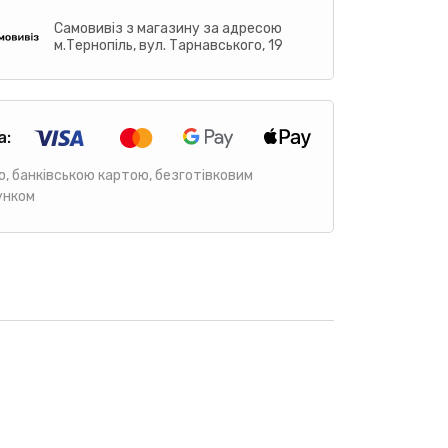
Самовивіз з магазину за адресою
м.Тернопіль, вул. Тарнавського, 19
а:
ю, банківською картою, безготівковим
унком