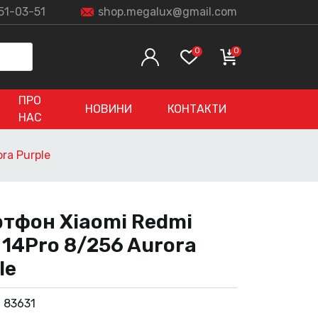
51-03-51
shop.megalux@gmail.com
0
0
ПРО
НОВИНИ
КОНТАКТИ
НАС
ra Purple
тфон Xiaomi Redmi
 14Pro 8/256 Aurora
le
:
83631