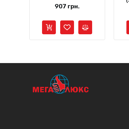
907
грн.