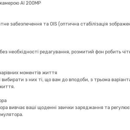
 камерою Al 200MP
не забезпечення та OIS (оптична стабілізація зображен
без необхідності редагування, розмитий фон робить чіт
 чарівних моментів життя
вибирати з них ті, що вам до вподоби, з трьома варіанта
життя.
ора
ра вивчає ваші щоденні звички заряджання та регулює 
умулятора.