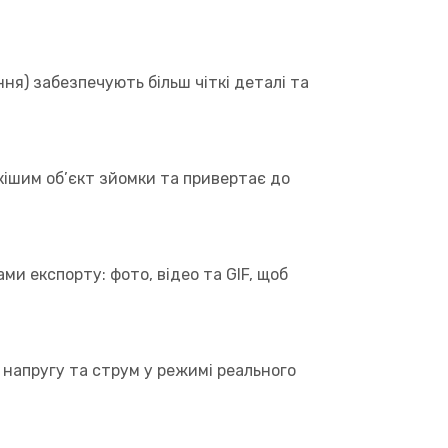
ня) забезпечують більш чіткі деталі та
кішим об’єкт зйомки та привертає до
ми експорту: фото, відео та GIF, щоб
напругу та струм у режимі реального