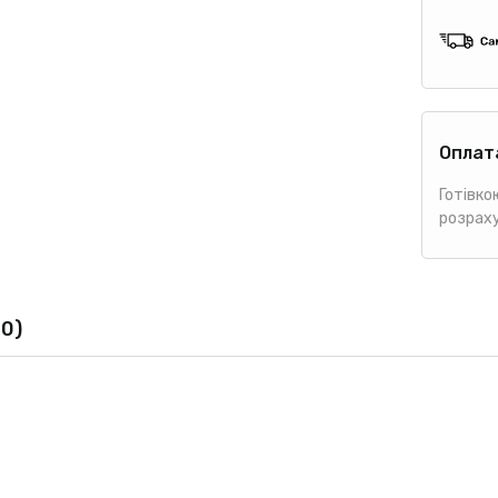
Оплат
Готівко
розрах
(0)