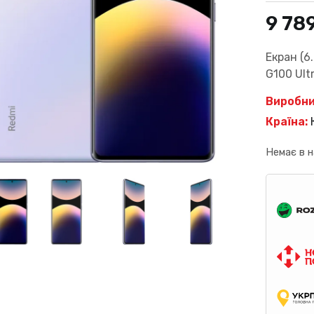
9 78
Екран (6
G100 Ultr
Виробни
Країна:
Немає в н