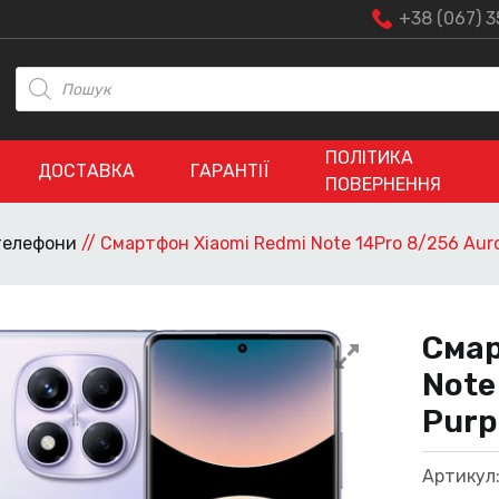
+38 (067) 3
Пошук
товарів
ПОЛІТИКА
ДОСТАВКА
ГАРАНТІЇ
ПОВЕРНЕННЯ
 телефони
//
Смартфон Xiaomi Redmi Note 14Pro 8/256 Auro
Смар
Note
Purp
Артикул