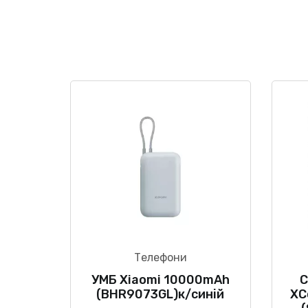
Телефони
УМБ Xiaomi 10000mAh
С
(BHR9073GL)к/синій
XC