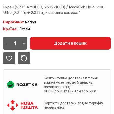
Екран (6.77″, AMOLED, 2392×1080) / MediaTek Helio G100
Ultra (2.2 ГГц + 2.0 ГГц) / основна камера: 1
Виробник:
Redmi
Країна:
Китай
Смартфон
Xiaomi
-
+
Додати в кошик
Redmi
Note
15
8/256GB
(glacier
blue)
кількість
Безкоштовна доставка в точки
видачі Розетки, до 5 днів, на
замовлення від
800 ₴ до 15 кг і 120 см або 50 ₴
Вартість доставки згідно тарифів
перевізника