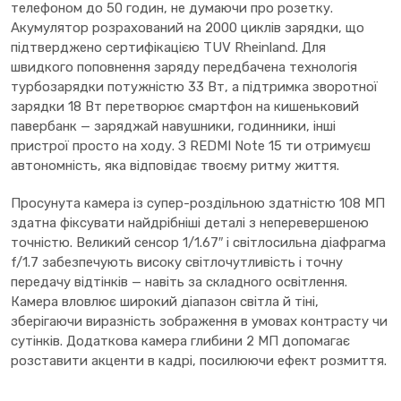
телефоном до 50 годин, не думаючи про розетку.
Акумулятор розрахований на 2000 циклів зарядки, що
підтверджено сертифікацією TUV Rheinland. Для
швидкого поповнення заряду передбачена технологія
турбозарядки потужністю 33 Вт, а підтримка зворотної
зарядки 18 Вт перетворює смартфон на кишеньковий
павербанк — заряджай навушники, годинники, інші
пристрої просто на ходу. З REDMI Note 15 ти отримуєш
автономність, яка відповідає твоєму ритму життя.
Просунута камера із супер-роздільною здатністю 108 МП
здатна фіксувати найдрібніші деталі з неперевершеною
точністю. Великий сенсор 1/1.67″ і світлосильна діафрагма
f/1.7 забезпечують високу світлочутливість і точну
передачу відтінків — навіть за складного освітлення.
Камера вловлює широкий діапазон світла й тіні,
зберігаючи виразність зображення в умовах контрасту чи
сутінків. Додаткова камера глибини 2 МП допомагає
розставити акценти в кадрі, посилюючи ефект розмиття.