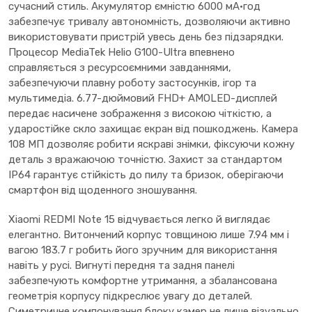
сучасний стиль. Акумулятор ємністю 6000 мА·год
забезпечує тривалу автономність, дозволяючи активно
використовувати пристрій увесь день без підзарядки.
Процесор MediaTek Helio G100-Ultra впевнено
справляється з ресурсоємними завданнями,
забезпечуючи плавну роботу застосунків, ігор та
мультимедіа. 6.77-дюймовий FHD+ AMOLED-дисплей
передає насичене зображення з високою чіткістю, а
ударостійке скло захищає екран від пошкоджень. Камера
108 МП дозволяє робити яскраві знімки, фіксуючи кожну
деталь з вражаючою точністю. Захист за стандартом
IP64 гарантує стійкість до пилу та бризок, оберігаючи
смартфон від щоденного зношування.
Xiaomi REDMI Note 15 відчувається легко й виглядає
елегантно. Витончений корпус товщиною лише 7.94 мм і
вагою 183.7 г робить його зручним для використання
навіть у русі. Вигнуті передня та задня панелі
забезпечують комфортне утримання, а збалансована
геометрія корпусу підкреслює увагу до деталей.
Симетричне компонування блоку камер не лише візуально