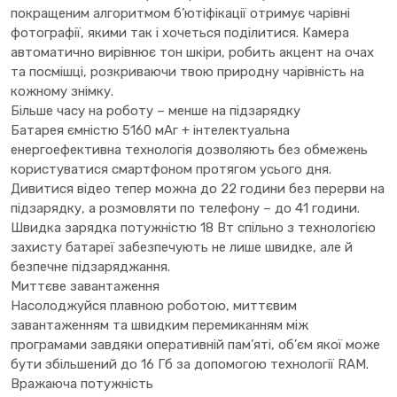
покращеним алгоритмом б’ютіфікації отримує чарівні
фотографії, якими так і хочеться поділитися. Камера
автоматично вирівнює тон шкіри, робить акцент на очах
та посмішці, розкриваючи твою природну чарівність на
кожному знімку.
Більше часу на роботу – менше на підзарядку
Батарея ємністю 5160 мАг + інтелектуальна
енергоефективна технологія дозволяють без обмежень
користуватися смартфоном протягом усього дня.
Дивитися відео тепер можна до 22 години без перерви на
підзарядку, а розмовляти по телефону – до 41 години.
Швидка зарядка потужністю 18 Вт спільно з технологією
захисту батареї забезпечують не лише швидке, але й
безпечне підзаряджання.
Миттєве завантаження
Насолоджуйся плавною роботою, миттєвим
завантаженням та швидким перемиканням між
програмами завдяки оперативній пам’яті, об’єм якої може
бути збільшений до 16 Гб за допомогою технології RAM.
Вражаюча потужність