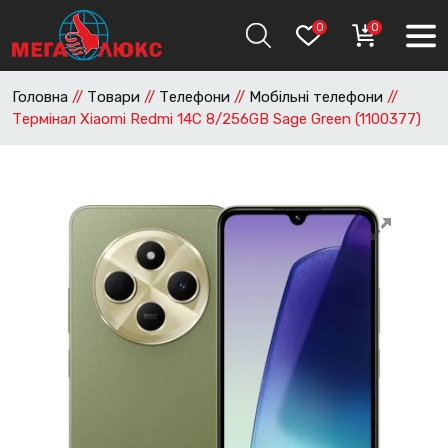
0
0
Головна
//
Товари
//
Телефони
//
Мобільні телефони
//
Термінал Xiaomi Redmi 14C 8/256GB Sage Green (1100377)