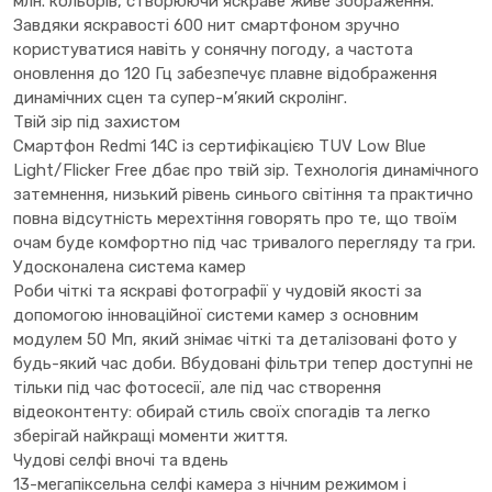
млн. кольорів, створюючи яскраве живе зображення.
Завдяки яскравості 600 нит смартфоном зручно
користуватися навіть у сонячну погоду, а частота
оновлення до 120 Гц забезпечує плавне відображення
динамічних сцен та супер-м’який скролінг.
Твій зір під захистом
Смартфон Redmi 14C із сертифікацією TUV Low Blue
Light/Flicker Free дбає про твій зір. Технологія динамічного
затемнення, низький рівень синього світіння та практично
повна відсутність мерехтіння говорять про те, що твоїм
очам буде комфортно під час тривалого перегляду та гри.
Удосконалена система камер
Роби чіткі та яскраві фотографії у чудовій якості за
допомогою інноваційної системи камер з основним
модулем 50 Мп, який знімає чіткі та деталізовані фото у
будь-який час доби. Вбудовані фільтри тепер доступні не
тільки під час фотосесії, але під час створення
відеоконтенту: обирай стиль своїх спогадів та легко
зберігай найкращі моменти життя.
Чудові селфі вночі та вдень
13-мегапіксельна селфі камера з нічним режимом і