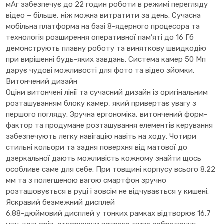
мАг забезпечує до 22 годин роботи в режимі перегляду
відео – більше, ніж можна витратити за день. Сучасна
мобільна платформа на базі 8-ядерного процесора та
технологія розширення оперативної пам’яті до 16 Гб
демонструють плавну роботу та виняткову швидкодію
при вирішенні будь-яких завдань. Система камер 50 Мп
дарує чудові можливості для фото та відео зйомки.
Витончений дизайн
Оціни витончені лінії та сучасний дизайн із оригінальним
розташуванням блоку камер, який привертає увагу з
першого погляду. Зручна ергономіка, витончений форм-
фактор та продумане розташування елементів керування
забезпечують легку навігацію навіть на ходу. Чотири
стильні кольори та задня поверхня від матової до
дзеркальної дають можливість кожному знайти щось
особливе саме для себе. При товщині корпусу всього 8.22
мм та з полегшеною вагою смартфон зручно
розташовується в руці і зовсім не відчувається у кишені.
Яскравий безмежний дисплей
6.88-дюймовий дисплей у тонких рамках відтворює 16.7