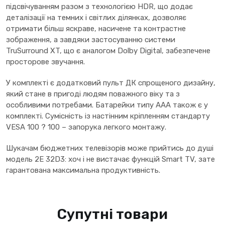
підсвічуванням разом з технологією HDR, що додає
деталізації на темних і світлих ділянках, дозволяє
отримати більш яскраве, насичене та контрастне
зображення, а завдяки застосуванню системи
TruSurround XT, що є аналогом Dolby Digital, забезпечене
просторове звучання.
У комплекті є додатковий пульт ДК спрощеного дизайну,
який стане в пригоді людям поважного віку та з
особливими потребами. Батарейки типу ААА також є у
комплекті. Сумісність із настінним кріпленням стандарту
VESA 100 ? 100 – запорука легкого монтажу.
Шукачам бюджетних телевізорів може прийтись до душі
модель 2E 32D3: хоч і не вистачає функцій Smart TV, зате
гарантована максимальна продуктивність.
Супутні товари