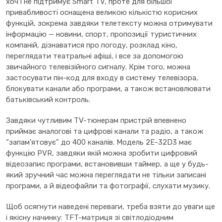
хоч і не підтримує Smart TV, проте для більшої
привабливості оснащена великою кількістю корисних
функцій, зокрема завдяки телетексту можна отримувати
інформацію — новини, спорт, пропозиції туристичних
компаній, дізнаватися про погоду, розклад кіно,
переглядати театральні афіші, і все за допомогою
звичайного телевізійного сигналу. Крім того, можна
застосувати пін-код для входу в систему телевізора,
блокувати канали або програми, а також встановлювати
батьківський контроль.
Завдяки чутливим TV-тюнерам пристрій впевнено
приймає аналогові та цифрові канали та радіо, а також
“запам’ятовує” до 400 каналів. Модель 2E-32D3 має
функцію PVR, завдяки якій можна зробити цифровий
відеозапис програми, встановивши таймер, а ще у будь-
який зручний час можна переглядати не тільки записані
програми, а й відеофайли та фотографії, слухати музику.
Щоб осягнути наведені переваги, треба взяти до уваги ще
і якісну начинку: TFT-матриця зі світлодіодним