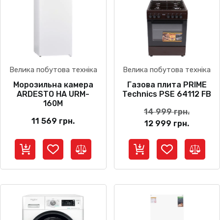
Велика побутова техніка
Велика побутова техніка
Морозильна камера
Газова плита PRIME
ARDESTO HA URM-
Technics PSE 64112 FB
160M
Оригін
14 999
грн.
11 569
грн.
Поточн
ціна:
12 999
грн.
ціна:
14
12
999 грн
999 грн