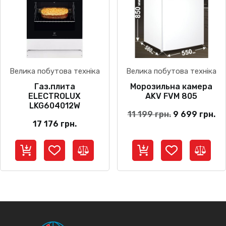
Велика побутова техніка
Велика побутова техніка
Газ.плита
Морозильна камера
ELECTROLUX
AKV FVM 805
LKG604012W
Оригінальна
По
11 199
грн.
9 699
грн.
17 176
грн.
ціна:
ці
11
9
199 грн..
69