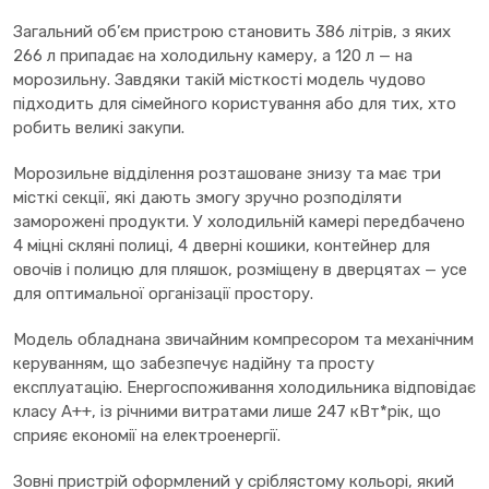
Загальний об’єм пристрою становить 386 літрів, з яких
266 л припадає на холодильну камеру, а 120 л — на
морозильну. Завдяки такій місткості модель чудово
підходить для сімейного користування або для тих, хто
робить великі закупи.
Морозильне відділення розташоване знизу та має три
місткі секції, які дають змогу зручно розподіляти
заморожені продукти. У холодильній камері передбачено
4 міцні скляні полиці, 4 дверні кошики, контейнер для
овочів і полицю для пляшок, розміщену в дверцятах — усе
для оптимальної організації простору.
Модель обладнана звичайним компресором та механічним
керуванням, що забезпечує надійну та просту
експлуатацію. Енергоспоживання холодильника відповідає
класу A++, із річними витратами лише 247 кВт*рік, що
сприяє економії на електроенергії.
Зовні пристрій оформлений у сріблястому кольорі, який