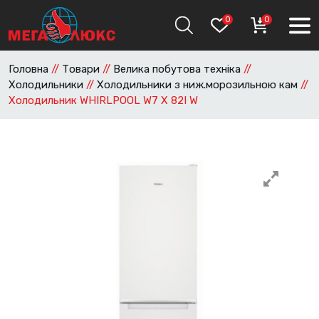
0
0
Головна
//
Товари
//
Велика побутова техніка
//
Холодильники
//
Холодильники з ниж.морозильною кам
//
Холодильник WHIRLPOOL W7 X 82I W