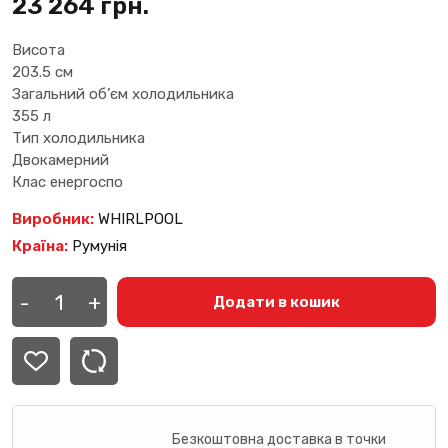
23 264
грн.
Висота
203.5 см
Загальний об’єм холодильника
355 л
Тип холодильника
Двокамерний
Клас енергоспо
Виробник:
WHIRLPOOL
Країна:
Румунія
Холодильник
WHIRLPOOL
-
+
Додати в кошик
WHK
26402
XP4E
кількість
Безкоштовна доставка в точки