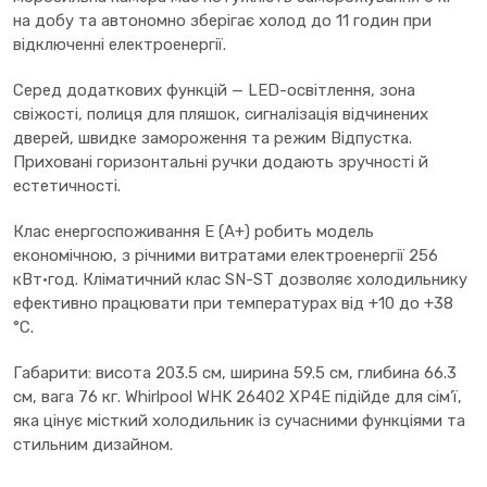
на добу та автономно зберігає холод до 11 годин при
відключенні електроенергії.
Серед додаткових функцій — LED-освітлення, зона
свіжості, полиця для пляшок, сигналізація відчинених
дверей, швидке замороження та режим Відпустка.
Приховані горизонтальні ручки додають зручності й
естетичності.
Клас енергоспоживання E (A+) робить модель
економічною, з річними витратами електроенергії 256
кВт·год. Кліматичний клас SN-ST дозволяє холодильнику
ефективно працювати при температурах від +10 до +38
°C.
Габарити: висота 203.5 см, ширина 59.5 см, глибина 66.3
см, вага 76 кг. Whirlpool WHK 26402 XP4E підійде для сім’ї,
яка цінує місткий холодильник із сучасними функціями та
стильним дизайном.