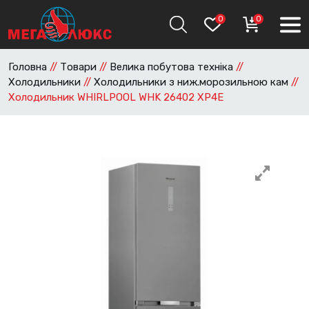
0
0
Головна
//
Товари
//
Велика побутова техніка
//
Холодильники
//
Холодильники з ниж.морозильною кам
//
Холодильник WHIRLPOOL WHK 26402 XP4E