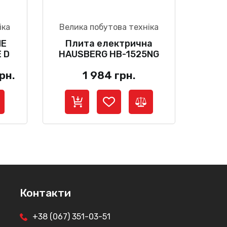
іка
Велика побутова техніка
ME
Плита електрична
E D
HAUSBERG HB-1525NG
льна
Поточна
рн.
1 984
грн.
ціна:
17
.
999 грн..
Контакти
+38 (067) 351-03-51