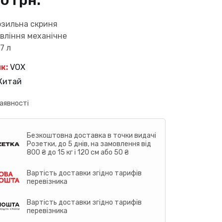
80
грн.
озильна скриня
вління механічне
7 л
к:
VOX
Китай
аявності
Безкоштовна доставка в точки видачі
Розетки, до 5 днів, на замовлення від
800 ₴ до 15 кг і 120 см або 50 ₴
Вартість доставки згідно тарифів
перевізника
Вартість доставки згідно тарифів
перевізника