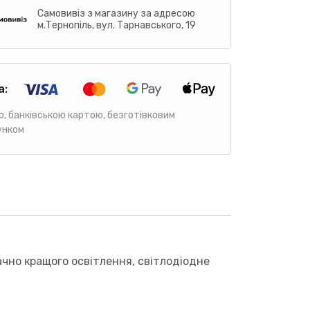
Самовивіз з магазину за адресою
м.Тернопіль, вул. Тарнавського, 19
а:
ю, банківською картою, безготівковим
унком
ачно кращого освітлення, світлодіодне