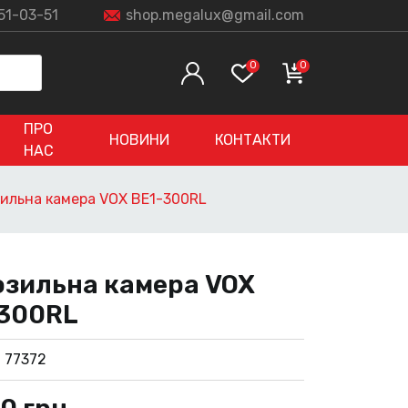
51-03-51
shop.megalux@gmail.com
0
0
ПРО
НОВИНИ
КОНТАКТИ
НАС
ильна камера VOX BE1-300RL
зильна камера VOX
300RL
:
77372