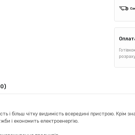
Оплат
Готівко
розрах
(0)
сть і більш чітку видимість всередині пристрою. Крім зн
ужби і економить електроенергію.