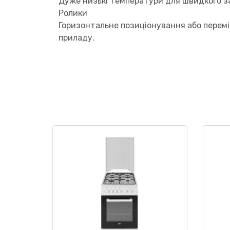
Дуже низькі температури для швидкого з
Ролики
Горизонтальне позиціонування або перем
приладу.