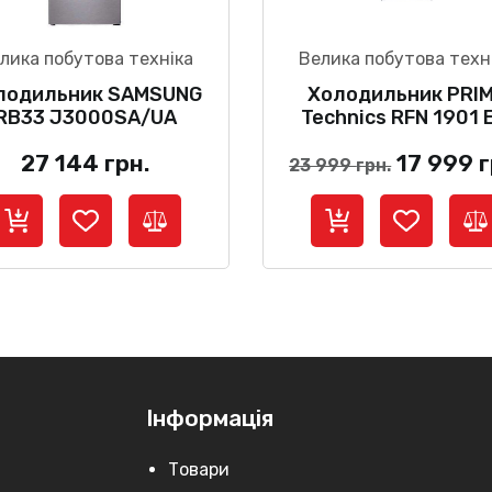
лика побутова техніка
Велика побутова техн
лодильник SAMSUNG
Холодильник PRI
RB33 J3000SA/UA
Technics RFN 1901 
Оригіна
27 144
грн.
17 999
г
23 999
грн.
ціна:
23
999 грн.
Інформація
Товари