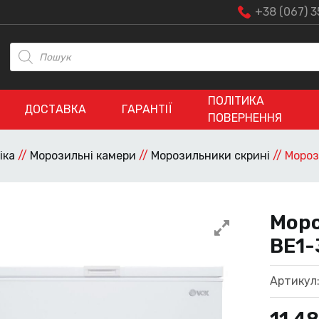
+38 (067) 3
Пошук
товарів
ПОЛІТИКА
ДОСТАВКА
ГАРАНТІЇ
ПОВЕРНЕННЯ
іка
//
Морозильні камери
//
Морозильники скрині
//
Мороз
Моро
BE1-
Артикул