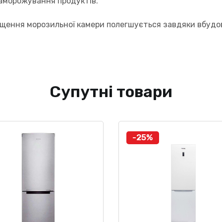
аморожування продуктів.
іщення морозильної камери полегшується завдяки вбудо
Супутні товари
-25%