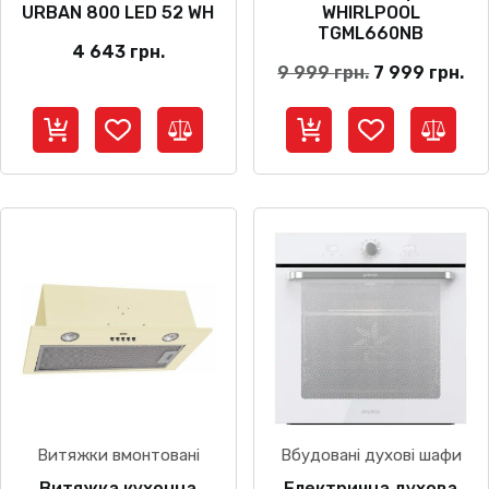
URBAN 800 LED 52 WH
WHIRLPOOL
TGML660NB
4 643
грн.
Оригінальна
По
9 999
грн.
7 999
грн.
ціна:
цін
9
7
999 грн..
99
Витяжки вмонтовані
Вбудовані духові шафи
Витяжка кухонна
Електрична духова