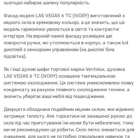
сьогодні набирає шалену популярність.
Фасад моделі LAS VEGAS 6 TC (IVORY) виготовлений з
міцного скла в кремовому кольорі, а це значить, що ця
модель гармонічно увіллється в світлі та контрастні
інтер’єри. На верхній панелі фасаду розміщені дві
поворотні ручки, які утоплюються в корпус, а також lcd
дисплей з сенсорним управлінням (на дисплеї біла
підсвітка).
Як і інші духові шафи торгової марки Ventolux, духовка
LAS VEGAS 6 TC (IVORY) оснащена тангенціальною
системою охолодження. Ця система унеможливлює появу
конденсату за рахунок плавного охолодження техніки, а
значить уберігає ваші меблі від пошкодження.
Дверцята обладнана подвійним міцним склом, яке відмінно
затримує теплоту. Але торкатися не захищеної рукою до
скла під час приготування їжі може бути небезпечно, тому
ми не рекомендуємо це робити. Скло легко знімається для
очищення, для цього не потрібно спеціальних навичок та