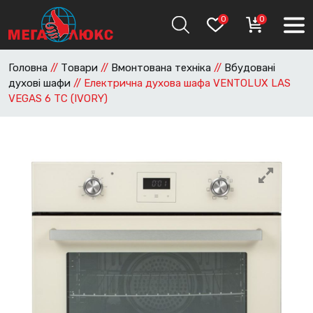
0
0
Головна
//
Товари
//
Вмонтована техніка
//
Вбудовані
духові шафи
//
Електрична духова шафа VENTOLUX LAS
VEGAS 6 TC (IVORY)