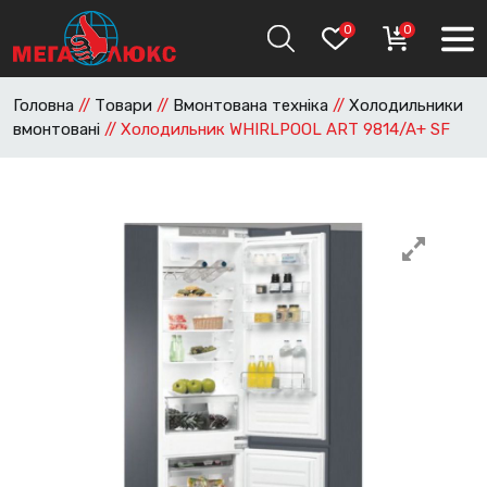
0
0
Головна
//
Товари
//
Вмонтована техніка
//
Холодильники
вмонтовані
//
Холодильник WHIRLPOOL ART 9814/A+ SF