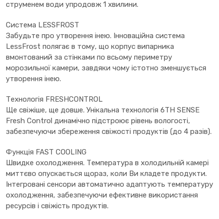
струменем води упродовж 1 хвилини.
Система LESSFROST
Забудьте про утворення інею. Інноваційна система
LessFrost полягає в тому, що корпус випарника
вмонтований за стінками по всьому периметру
морозильної камери, завдяки чому істотно зменшується
утворення інею.
Технологія FRESHCONTROL
Ще свіжіше, ще довше. Унікальна технологія 6TH SENSE
Fresh Control динамічно підстроює рівень вологості,
забезпечуючи збереження свіжості продуктів (до 4 разів).
Функція FAST COOLING
Швидке охолодження. Температура в холодильній камері
миттєво опускається щораз, коли Ви кладете продукти.
Інтегровані сенсори автоматично адаптують температуру
охолодження, забезпечуючи ефективне використання
ресурсів і свіжість продуктів.