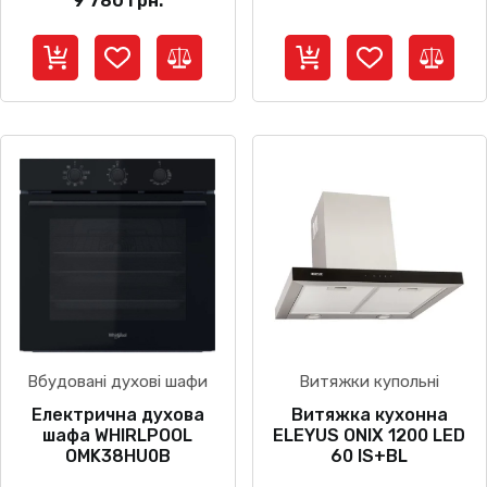
9 780
грн.
ціна:
ці
15
11
759 грн..
99
Вбудовані духові шафи
Витяжки купольні
Електрична духова
Витяжка кухонна
шафа WHIRLPOOL
ELEYUS ONIX 1200 LED
OMK38HU0B
60 IS+BL