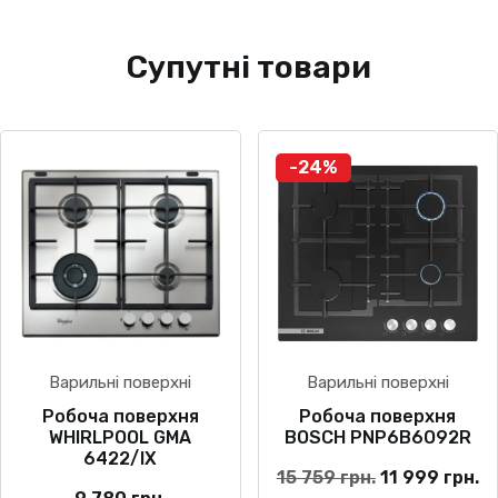
Супутні товари
-24%
Варильні поверхні
Варильні поверхні
Робоча поверхня
Робоча поверхня
WHIRLPOOL GMA
BOSCH PNP6B6O92R
6422/IX
Оригінальна
П
15 759
грн.
11 999
грн.