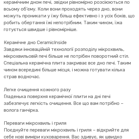
керамічним дном печі, звідки рівномірно розсіюються по
всьому об’єму. Коли вони проходять через дно, вони
можуть проникати у їжу більш ефективно і з усіх боків, що
робить обертання їжі непотрібним. Таким чином, їжа
готується швидше і рівномірніше.
Керамічне дно CeramicInside
Завдяки інноваційній технології розподілу мікрохвиль,
мікрохвильовій печі більше не потрібен поворотний стіл.
Спеціальна керамічна плита закриває все дно печі. Таким
чином всередині більше місця, і можна готувати кілька
страв водночас.
Легке очищення кожного разу
Гладенька поверхня керамічної плити на дні печі
забезпечує легкість очищення. Все що вам потрібно –
волога ганчірка.
Переваги мікрохвиль і гриля
Поєднуйте переваги мікрохвиль і гриля – відкрийте для
себе нові виміри куховарення. Вас здивує, як швидко