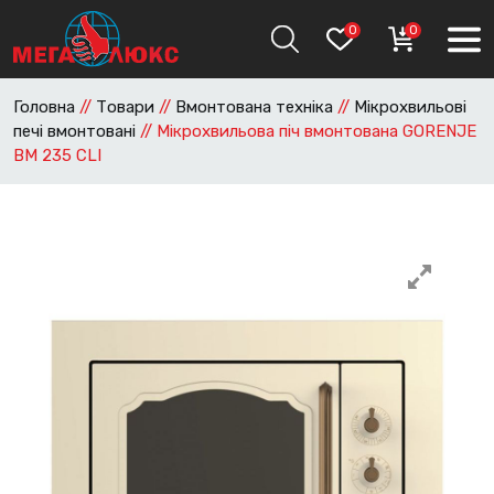
0
0
Головна
//
Товари
//
Вмонтована техніка
//
Мікрохвильові
печі вмонтовані
//
Мікрохвильова піч вмонтована GORENJE
BM 235 CLI