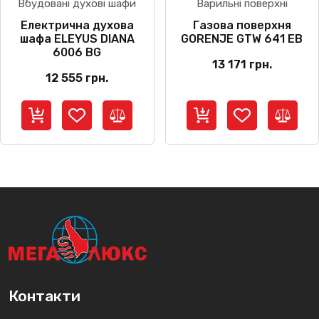
Вбудовані духові шафи
Варильні поверхні
Електрична духова
Газова поверхня
шафа ELEYUS DIANA
GORENJE GTW 641 EB
6006 BG
13 171
грн.
12 555
грн.
Контакти