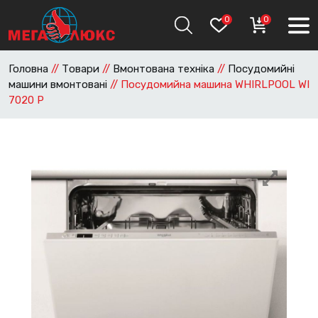
0
0
Головна
//
Товари
//
Вмонтована техніка
//
Посудомийні
машини вмонтовані
//
Посудомийна машина WHIRLPOOL WI
7020 P